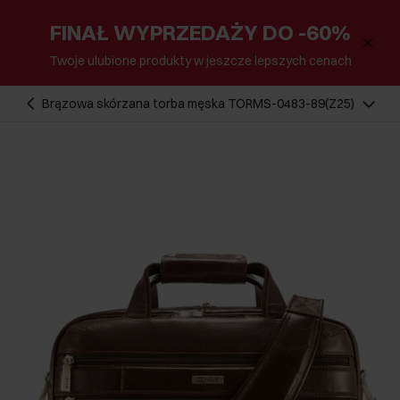
FINAŁ WYPRZEDAŻY DO -60%
Twoje ulubione produkty w jeszcze lepszych cenach
Brązowa skórzana torba męska TORMS-0483-89(Z25)