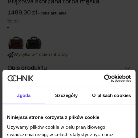
Brązowa skórzana torba męska
1499,00 zł
-
cena aktualna
Kolor
:
Wysyłka w 1 dzień roboczy
Opis produktu
Szczegóły
Zgoda
Szczegóły
O plikach cookies
Skład i wymiary
Niniejsza strona korzysta z plików cookie
Opinie
Używamy plików cookie w celu prawidłowego
świadczenia usług, w celach statystycznych oraz