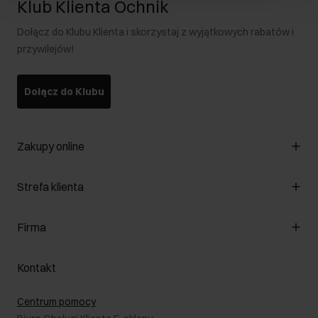
Klub Klienta Ochnik
Dołącz do Klubu Klienta i skorzystaj z wyjątkowych rabatów i
przywilejów!
Dołącz do Klubu
Zakupy online
Zarządzaj cookies
Strefa klienta
O sklepie
Regulamin
Klub Klienta
Firma
Formy płatności
Regulamin promocji
Koszty dostawy
Reklamacje
O nas
Jak dokonać zwrotu?
Kontakt
Zwróć produkty
Kariera
Pielęgnacja skóry
Salony
Centrum pomocy
W podróży
B2B - Sprzedaż dla firm