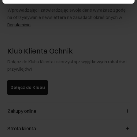
Wprowadzając i zatwierdzając swoje dane wyrażasz zgodę
na otrzymywanie newslettera na zasadach określonych w
Regulaminie
.
Klub Klienta Ochnik
Dołącz do Klubu Klienta i skorzystaj z wyjątkowych rabatów i
przywilejów!
Dołącz do Klubu
Zakupy online
Zarządzaj cookies
Strefa klienta
O sklepie