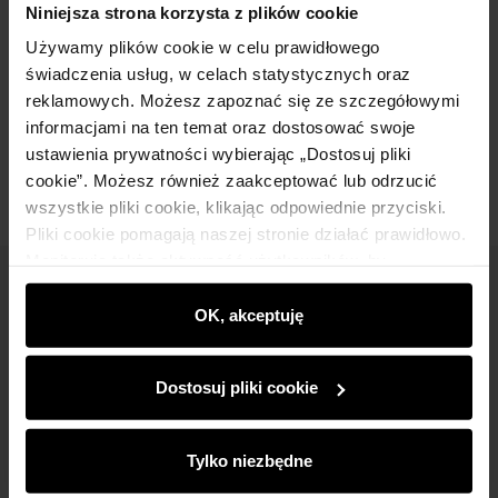
Niniejsza strona korzysta z plików cookie
Używamy plików cookie w celu prawidłowego
Skład
świadczenia usług, w celach statystycznych oraz
reklamowych. Możesz zapoznać się ze szczegółowymi
informacjami na ten temat oraz dostosować swoje
Opinie
ustawienia prywatności wybierając „Dostosuj pliki
cookie”. Możesz również zaakceptować lub odrzucić
wszystkie pliki cookie, klikając odpowiednie przyciski.
Pliki cookie pomagają naszej stronie działać prawidłowo.
Monitorują także aktywność użytkowników, by
wyświetlać im dopasowane do ich preferencji treści,
Newsletter
rekomendacje oraz komunikaty reklamowe informujące o
OK, akceptuję
Bądź na bieżąco z nowościami i promocjami!
najnowszych promocjach w e-sklepie. Informacje o tym,
jak korzystasz z naszej witryny, udostępniamy
Dostosuj pliki cookie
partnerom społecznościowym, reklamowym i
analitycznym. Partnerzy mogą połączyć te informacje z
innymi danymi otrzymanymi od Ciebie lub uzyskanymi
Tylko niezbędne
podczas korzystania z ich usług.
Zapisz się