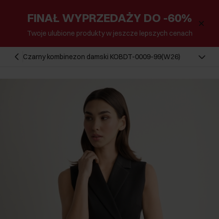
FINAŁ WYPRZEDAŻY DO -60%
Twoje ulubione produkty w jeszcze lepszych cenach
Czarny kombinezon damski KOBDT-0009-99(W26)