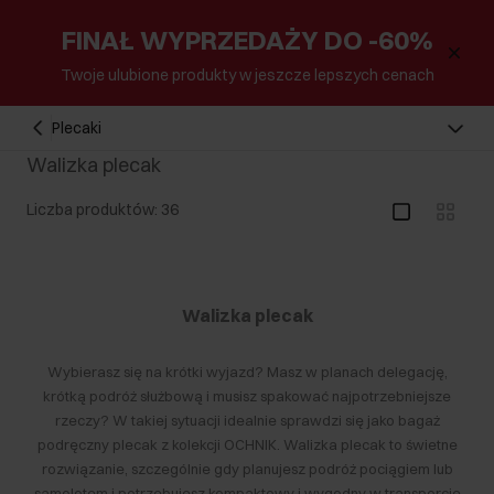
FINAŁ WYPRZEDAŻY DO -60%
Twoje ulubione produkty w jeszcze lepszych cenach
Plecaki
Walizka plecak
Liczba produktów: 36
Walizka plecak
Wybierasz się na krótki wyjazd? Masz w planach delegację,
krótką podróż służbową i musisz spakować najpotrzebniejsze
rzeczy? W takiej sytuacji idealnie sprawdzi się jako bagaż
podręczny plecak z kolekcji
OCHNIK
. Walizka plecak to świetne
rozwiązanie, szczególnie gdy planujesz podróż pociągiem lub
samolotem i potrzebujesz kompaktowy i wygodny w transporcie