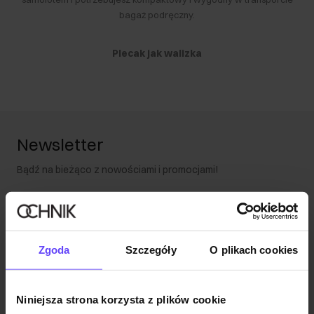
bagaż podręczny.
Plecak jak walizka
Walizka plecak na kółkach to świetne i coraz popularniejsze
rozwiązanie, szczególnie preferowane przez osoby często
podróżujące służbowo. Elegancko wygląda, a zarazem pozwala
wygodnie przemieszczać się z bagażem. Z racji na swoje
Newsletter
niewielkie rozmiary nie jest problematyczny i wszędzie się
zmieści, niemniej trzeba pamiętać, że jego pojemność pozwoli
Bądź na bieżąco z nowościami i promocjami!
zabrać najpotrzebniejsze rzeczy, tylko na weekend. Taki plecak
do samolotu bagaż podręczny to ciekawa alternatywa dla torby
podróżnej czy małej walizki. Zapraszamy do zapoznania się z
naszą ofertą. Jeżeli potrzebujesz wsparcia w doborze
odpowiedniego modelu, nasz zespół chętnie podpowie, która
Zgoda
Szczegóły
O plikach cookies
walizka plecak
OCHNIK
będzie dla Ciebie najlepszym wyborem!
Zapisz się
Wprowadzając i zatwierdzając swoje dane wyrażasz zgodę
Niniejsza strona korzysta z plików cookie
na otrzymywanie newslettera na zasadach określonych w