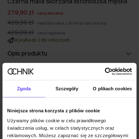
Czarna mała skórzana listonoszka męska
279,90 zł
-
cena aktualna
429,90 zł
-
najniższa cena z 30 dni przed obniżką
429,90 zł
-
cena regularna
Wysyłka do 2 dni roboczych
Opis produktu
Szczegóły
Zgoda
Szczegóły
O plikach cookies
Skład i wymiary
Niniejsza strona korzysta z plików cookie
Opinie
Używamy plików cookie w celu prawidłowego
świadczenia usług, w celach statystycznych oraz
reklamowych. Możesz zapoznać się ze szczegółowymi