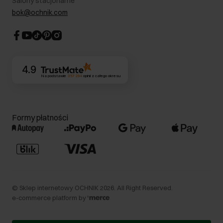
Salony stacjonarne
Blog
Dla akcjonariuszy
bok@ochnik.com
Strategia podatkowa
CSR
Kontakt
4.9
Na podstawie
357 294
opinii
z całego okresu
Formy płatności
©
Sklep internetowy OCHNIK
2026
. All Right Reserved.
e-commerce platform by