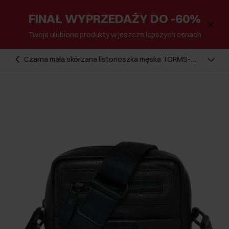
FINAŁ WYPRZEDAŻY DO -60%
Twoje ulubione produkty w jeszcze lepszych cenach
Czarna mała skórzana listonoszka męska TORMS-
0419A-99(Z25)