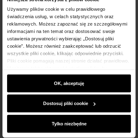
Skład
Używamy plików cookie w celu prawidłowego
świadczenia usług, w celach statystycznych oraz
reklamowych. Możesz zapoznać się ze szczegółowymi
Opinie
informacjami na ten temat oraz dostosować swoje
ustawienia prywatności wybierając „Dostosuj pliki
cookie”. Możesz również zaakceptować lub odrzucić
wszystkie pliki cookie, klikając odpowiednie przyciski.
Pliki cookie pomagają naszej stronie działać prawidłowo.
Monitorują także aktywność użytkowników, by
Newsletter
wyświetlać im dopasowane do ich preferencji treści,
rekomendacje oraz komunikaty reklamowe informujące o
OK, akceptuję
Bądź na bieżąco z nowościami i promocjami!
najnowszych promocjach w e-sklepie. Informacje o tym,
jak korzystasz z naszej witryny, udostępniamy
Dostosuj pliki cookie
partnerom społecznościowym, reklamowym i
analitycznym. Partnerzy mogą połączyć te informacje z
innymi danymi otrzymanymi od Ciebie lub uzyskanymi
Tylko niezbędne
Zapisz się
podczas korzystania z ich usług.