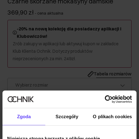
Czarne skórzane mokasyny damskie
369,90 zł
-
cena aktualna
-20% na nową kolekcję dla posiadaczy aplikacji i
Klubowiczów!
Zrób zakupy w aplikacji lub aktywuj kupon w zakładce
Klub Klienta Ochnik. Dotyczy produktów
nieprzecenionych za min. 249zł.
Tabela rozmiarów
Wybierz rozmiar
Wysyłka w 1 dzień roboczy
Opis produktu
Zgoda
Szczegóły
O plikach cookies
Szczegóły
Niniejsza strona korzysta z plików cookie