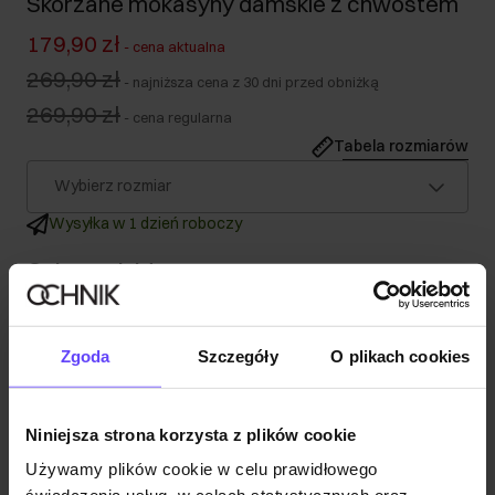
Skórzane mokasyny damskie z chwostem
179,90 zł
-
cena aktualna
269,90 zł
-
najniższa cena z 30 dni przed obniżką
269,90 zł
-
cena regularna
Tabela rozmiarów
Wybierz rozmiar
Wysyłka w 1 dzień roboczy
Opis produktu
Szczegóły
Zgoda
Szczegóły
O plikach cookies
Skład
Niniejsza strona korzysta z plików cookie
Używamy plików cookie w celu prawidłowego
Opinie