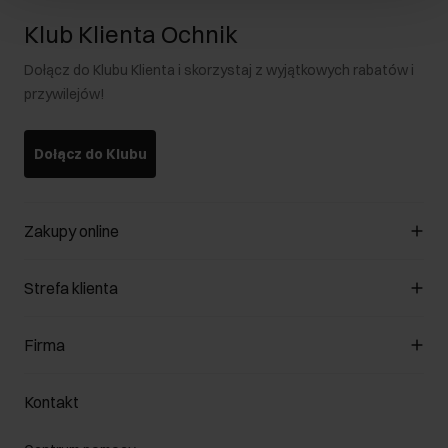
Klub Klienta Ochnik
Dołącz do Klubu Klienta i skorzystaj z wyjątkowych rabatów i
przywilejów!
Dołącz do Klubu
Zakupy online
Zarządzaj cookies
Strefa klienta
O sklepie
Regulamin
Klub Klienta
Firma
Formy płatności
Regulamin promocji
Koszty dostawy
Reklamacje
O nas
Jak dokonać zwrotu?
Kontakt
Zwróć produkty
Kariera
Pielęgnacja skóry
Salony