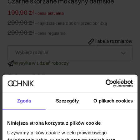
Czarne skórzane mokasyny damskie
199,90 zł
-
cena aktualna
299,90 zł
-
najniższa cena z 30 dni przed obniżką
299,90 zł
-
cena regularna
Tabela rozmiarów
Wybierz rozmiar
Wysyłka w 1 dzień roboczy
Opis produktu
Szczegóły
Zgoda
Szczegóły
O plikach cookies
Skład
Niniejsza strona korzysta z plików cookie
Używamy plików cookie w celu prawidłowego
Opinie