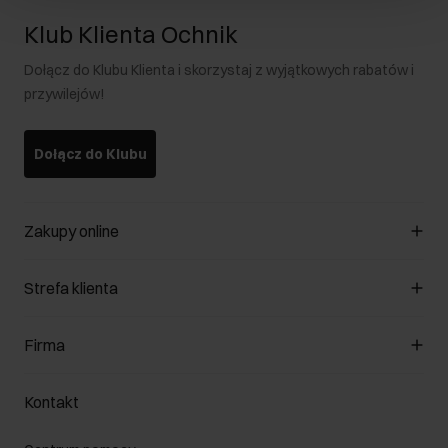
Klub Klienta Ochnik
Dołącz do Klubu Klienta i skorzystaj z wyjątkowych rabatów i
przywilejów!
Dołącz do Klubu
Zakupy online
Zarządzaj cookies
Strefa klienta
O sklepie
Regulamin
Klub Klienta
Firma
Formy płatności
Regulamin promocji
Koszty dostawy
Reklamacje
O nas
Jak dokonać zwrotu?
Kontakt
Zwróć produkty
Kariera
Pielęgnacja skóry
Salony