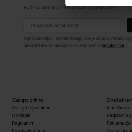
Bądź na bieżąco z nowościami i promocjami!
Wprowadzając i zatwierdzając swoje dane wyrażasz zg
newslettera na zasadach określonych w
Regulaminie
.
Zakupy online
Strefa klie
Zarządzaj cookies
Klub Klienta
O sklepie
Regulamin p
Regulamin
Reklamacje
Formy płatności
Zwróć prod