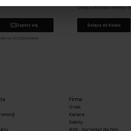
Dołącz do Klubu Klienta i
Zapisz się
Dołącz do Klubu
odę na otrzymywanie
nta
Firma
O nas
romocji
Kariera
Salony
ukty
B2B - Sprzedaż dla firm