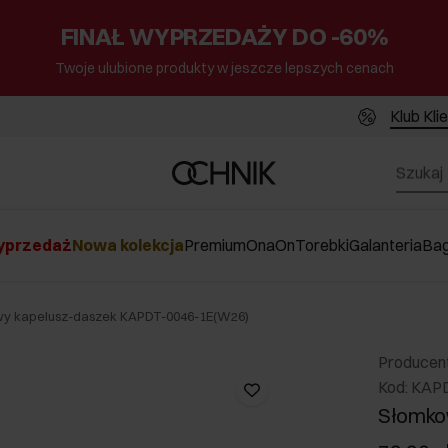
FINAŁ WYPRZEDAŻY DO -60%
Twoje ulubione produkty w jeszcze lepszych cenach
Klub Kli
przedaż
Nowa kolekcja
Premium
Ona
On
Torebki
Galanteria
Ba
y kapelusz-daszek KAPDT-0046-1E(W26)
Producen
Kod: KAP
Słomko