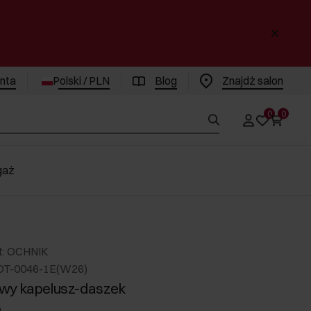
enta
Polski / PLN
Blog
Znajdż salon
0
0
gaż
t: OCHNIK
DT-0046-1E(W26)
wy kapelusz-daszek