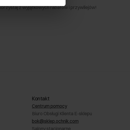
 skorzystaj z wyjątkowych rabatów i przywilejów!
Kontakt
Centrum pomocy
Biuro Obsługi Klienta E-sklepu
bok@sklep.ochnik.com
Salony stacjonarne