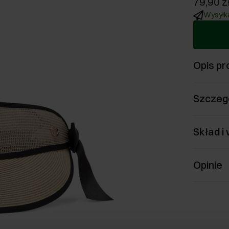
79,90 z
Wysyłka
Opis pr
Szczeg
Skład i
Opinie