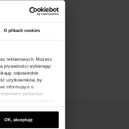
O plikach cookies
oraz reklamowych. Możesz
a prywatności wybierając
likając odpowiednie
ność użytkowników, by
we informujące o
dostępniamy partnerom
innymi danymi otrzymanymi
OK, akceptuję
nik