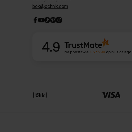
bok@ochnik.com
4.9
Na podstawie
357 298
opinii
z całego