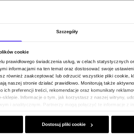
Szczegóły
 plików cookie
lu prawidłowego świadczenia usług, w celach statystycznych 
mi informacjami na ten temat oraz dostosować swoje ustawieni
esz również zaakceptować lub odrzucić wszystkie pliki cookie, k
gają naszej stronie działać prawidłowo. Monitorują także aktyw
 ich preferencji treści, rekomendacje oraz komunikaty reklamo
sklepie. Informacje o tym, jak korzystasz z naszej witryny, u
ym i analitycznym. Partnerzy mogą połączyć te informacje z 
dczas korzystania z ich usług.
Dostosuj pliki cookie
Klub Klienta Och