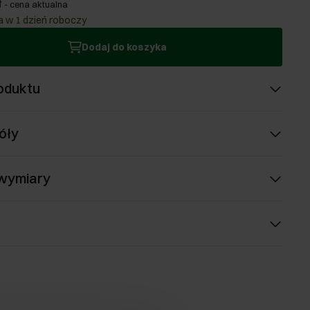
ł
-
cena aktualna
 w 1 dzień roboczy
Dodaj do koszyka
oduktu
óły
 wymiary