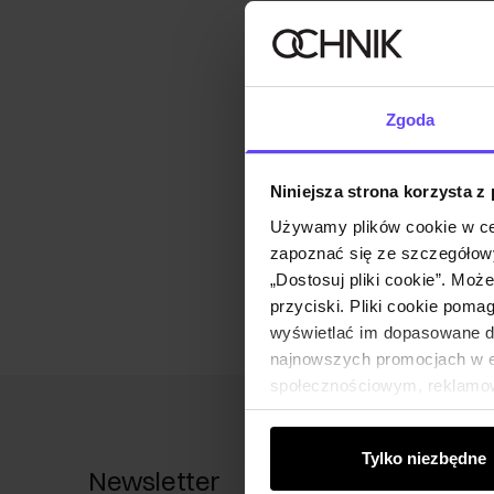
Zgoda
Niniejsza strona korzysta z
Używamy plików cookie w ce
zapoznać się ze szczegółowy
„Dostosuj pliki cookie”. Moż
przyciski. Pliki cookie poma
wyświetlać im dopasowane do
najnowszych promocjach w e-
społecznościowym, reklamow
od Ciebie lub uzyskanymi po
Tylko niezbędne
Newsletter