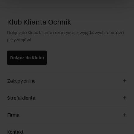
Klub Klienta Ochnik
Dołącz do Klubu Klienta i skorzystaj z wyjątkowych rabatów i
przywilejów!
Dołącz do Klubu
Zakupy online
Zarządzaj cookies
Strefa klienta
O sklepie
Regulamin
Klub Klienta
Firma
Formy płatności
Regulamin promocji
Koszty dostawy
Reklamacje
O nas
Jak dokonać zwrotu?
Kontakt
Zwróć produkty