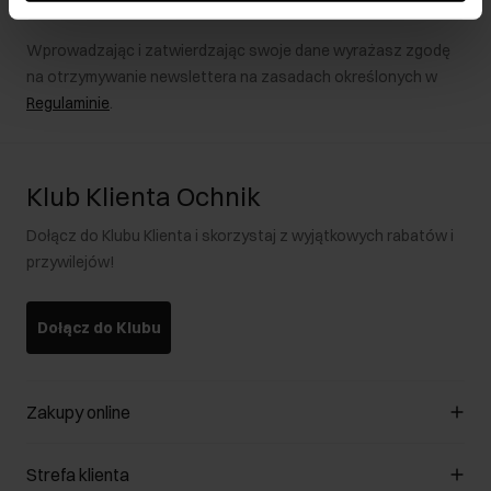
Wprowadzając i zatwierdzając swoje dane wyrażasz zgodę
na otrzymywanie newslettera na zasadach określonych w
Regulaminie
.
Klub Klienta Ochnik
Dołącz do Klubu Klienta i skorzystaj z wyjątkowych rabatów i
przywilejów!
Dołącz do Klubu
Zakupy online
Zarządzaj cookies
Strefa klienta