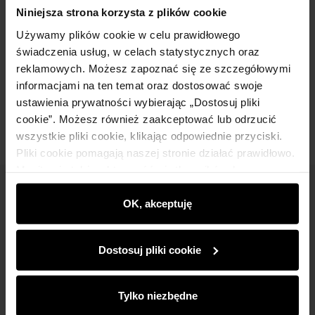
Szczegóły
Niniejsza strona korzysta z plików cookie
Używamy plików cookie w celu prawidłowego
Skład i wymiary
świadczenia usług, w celach statystycznych oraz
reklamowych. Możesz zapoznać się ze szczegółowymi
informacjami na ten temat oraz dostosować swoje
Opinie
ustawienia prywatności wybierając „Dostosuj pliki
cookie”. Możesz również zaakceptować lub odrzucić
wszystkie pliki cookie, klikając odpowiednie przyciski.
Pliki cookie pomagają naszej stronie działać prawidłowo.
Monitorują także aktywność użytkowników, by
wyświetlać im dopasowane do ich preferencji treści,
Newsletter
rekomendacje oraz komunikaty reklamowe informujące o
OK, akceptuję
najnowszych promocjach w e-sklepie. Informacje o tym,
Bądź na bieżąco z nowościami i promocjami!
jak korzystasz z naszej witryny, udostępniamy
Dostosuj pliki cookie
partnerom społecznościowym, reklamowym i
analitycznym. Partnerzy mogą połączyć te informacje z
innymi danymi otrzymanymi od Ciebie lub uzyskanymi
Tylko niezbędne
podczas korzystania z ich usług.
Zapisz się