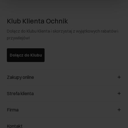
Klub Klienta Ochnik
Dołącz do Klubu Klienta i skorzystaj z wyjątkowych rabatów i
przywilejów!
Dołącz do Klubu
Zakupy online
Zarządzaj cookies
Strefa klienta
O sklepie
Regulamin
Klub Klienta
Firma
Formy płatności
Regulamin promocji
Koszty dostawy
Reklamacje
O nas
Jak dokonać zwrotu?
Kontakt
Zwróć produkty