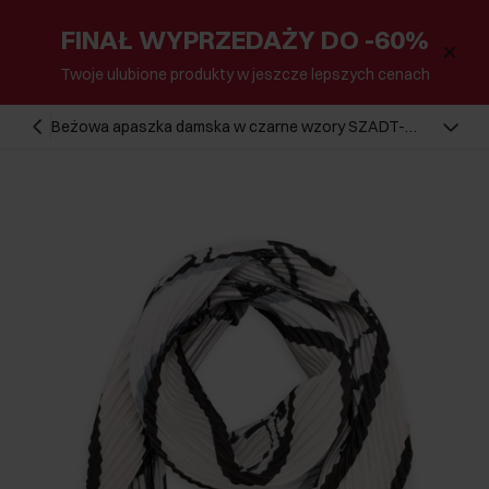
FINAŁ WYPRZEDAŻY DO -60%
Twoje ulubione produkty w jeszcze lepszych cenach
Beżowa apaszka damska w czarne wzory SZADT-
0172-1P(W26)