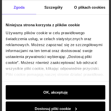
Opinie
Zgoda
Szczegóły
O plikach cookies
Zestaw
Niniejsza strona korzysta z plików cookie
Używamy plików cookie w celu prawidłowego
Beżowa czapka damska z wełną CZADT-
świadczenia usług, w celach statystycznych oraz
0202-24(Z25)
reklamowych. Możesz zapoznać się ze szczegółowymi
39,90 zł
informacjami na ten temat oraz dostosować swoje
89,90 zł
-
najniższa cena z 30 dni przed obniżką
ustawienia prywatności wybierając „Dostosuj pliki
cookie”. Możesz również zaakceptować lub odrzucić
wszystkie pliki cookie, klikając odpowiednie przyciski.
Dodaj do koszyka
Pliki cookie pomagają naszej stronie działać prawidłowo.
Monitorują także aktywność użytkowników, by
wyświetlać im dopasowane do ich preferencji treści,
rekomendacje oraz komunikaty reklamowe informujące o
OK, akceptuję
najnowszych promocjach w e-sklepie. Informacje o tym,
jak korzystasz z naszej witryny, udostępniamy
Dostosuj pliki cookie
partnerom społecznościowym, reklamowym i