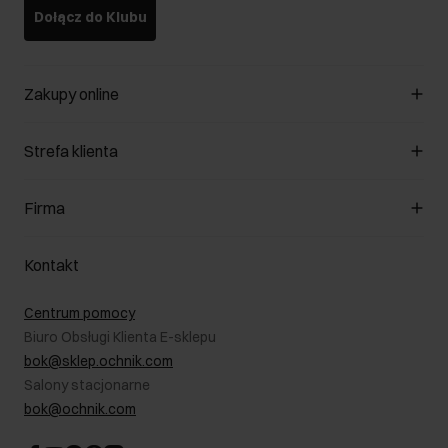
Dołącz do Klubu
Zakupy online
Zarządzaj cookies
Strefa klienta
O sklepie
Regulamin
Klub Klienta
Firma
Formy płatności
Regulamin promocji
Koszty dostawy
Reklamacje
O nas
Jak dokonać zwrotu?
Kontakt
Zwróć produkty
Kariera
Pielęgnacja skóry
Salony
Centrum pomocy
W podróży
B2B - Sprzedaż dla firm
Biuro Obsługi Klienta E-sklepu
Karta podarunkowa
RODO- Polityka prywatności
bok@sklep.ochnik.com
Bezpieczne zakupy
Informacje prawne
Salony stacjonarne
Blog
Dla akcjonariuszy
bok@ochnik.com
Strategia podatkowa