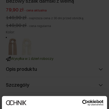
Beżowy szalik damski z wełną
79,90 zł
-
cena aktualna
149,90 zł
-
najniższa cena z 30 dni przed obniżką
149,90 zł
-
cena regularna
Kolor
:
Wysyłka w 1 dzień roboczy
Opis produktu
Szczegóły
Skład i wymiary