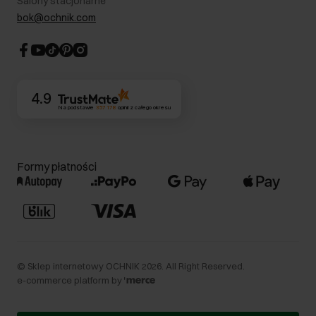
Salony stacjonarne
Blog
Dla akcjonariuszy
bok@ochnik.com
Strategia podatkowa
CSR
Kontakt
4.9
Na podstawie
357 178
opinii
z całego okresu
Formy płatności
©
Sklep internetowy OCHNIK
2026
. All Right Reserved.
e-commerce platform by