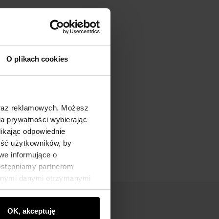
O plikach cookies
oraz reklamowych. Możesz
a prywatności wybierając
likając odpowiednie
ność użytkowników, by
we informujące o
dostępniamy partnerom
innymi danymi otrzymanymi
OK, akceptuję