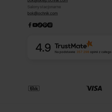
bok@sklep.ochnik.com
Salony stacjonarne
bok@ochnik.com
4.9
Na podstawie
357 298
opinii
z całego