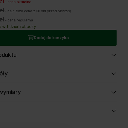
zł
-
cena aktualna
zł
-
najniższa cena z 30 dni przed obniżką
zł
-
cena regularna
 w 1 dzień roboczy
Dodaj do koszyka
oduktu
óły
 wymiary