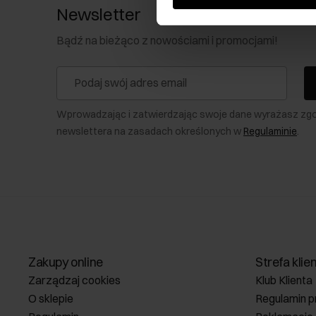
Newsletter
Bądź na bieżąco z nowościami i promocjami!
Wprowadzając i zatwierdzając swoje dane wyrażasz zg
newslettera na zasadach określonych w
Regulaminie
.
Zakupy online
Strefa klie
Zarządzaj cookies
Klub Klienta
O sklepie
Regulamin p