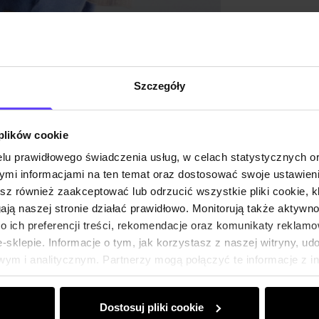
Szczegóły
 plików cookie
lu prawidłowego świadczenia usług, w celach statystycznych 
mi informacjami na ten temat oraz dostosować swoje ustawieni
esz również zaakceptować lub odrzucić wszystkie pliki cookie, k
gają naszej stronie działać prawidłowo. Monitorują także aktyw
 ich preferencji treści, rekomendacje oraz komunikaty reklamo
sklepie. Informacje o tym, jak korzystasz z naszej witryny, u
ym i analitycznym. Partnerzy mogą połączyć te informacje z 
dczas korzystania z ich usług.
Dostosuj pliki cookie