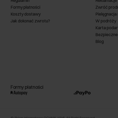
Regulamin
Reklamacje
Formy płatności
Zwróć prod
Koszty dostawy
Pielęgnacja
Jak dokonać zwrotu?
W podróży
Karta poda
Bezpieczne
Blog
Formy płatności
©
Sklep internetowy OCHNIK
2026
. All Right Reserved.