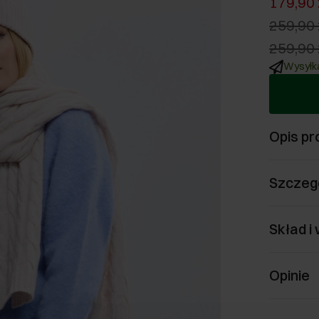
179,90 
259,90 
259,90 
Wysyłka
Opis pr
Szczeg
Skład i
Opinie