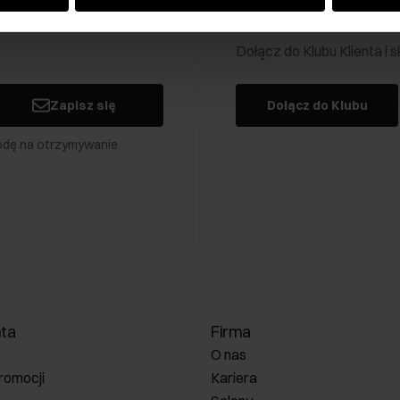
Klub Klienta Och
Dołącz do Klubu Klienta i
Zapisz się
Dołącz do Klubu
odę na otrzymywanie
nta
Firma
O nas
romocji
Kariera