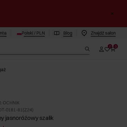
enta
Polski / PLN
Blog
Znajdż salon
0
0
gaż
t: OCHNIK
DT-0181-81(Z24)
y jasnoróżowy szalik