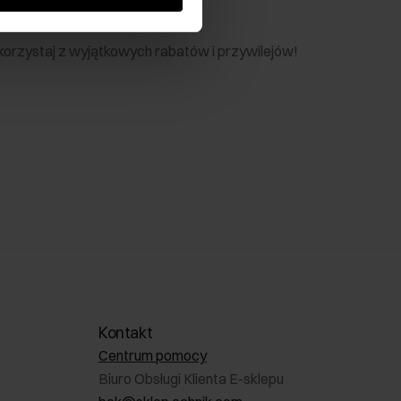
nik
 skorzystaj z wyjątkowych rabatów i przywilejów!
Kontakt
Centrum pomocy
Biuro Obsługi Klienta E-sklepu