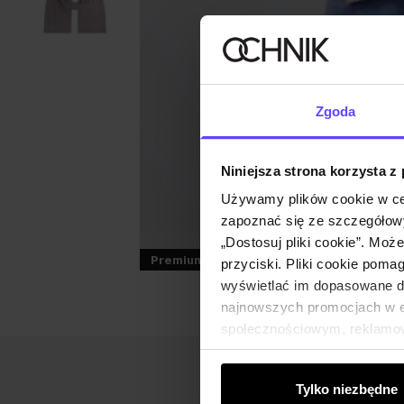
Zgoda
Niniejsza strona korzysta z
Używamy plików cookie w ce
zapoznać się ze szczegółowy
„Dostosuj pliki cookie”. Moż
Premium
przyciski. Pliki cookie poma
wyświetlać im dopasowane do
najnowszych promocjach w e-
społecznościowym, reklamow
od Ciebie lub uzyskanymi po
Tylko niezbędne