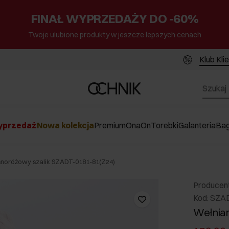
FINAŁ WYPRZEDAŻY DO -60%
Twoje ulubione produkty w jeszcze lepszych cenach
Klub Kli
przedaż
Nowa kolekcja
Premium
Ona
On
Torebki
Galanteria
Ba
snoróżowy szalik SZADT-0181-81(Z24)
Producen
Kod: SZA
Wełnian