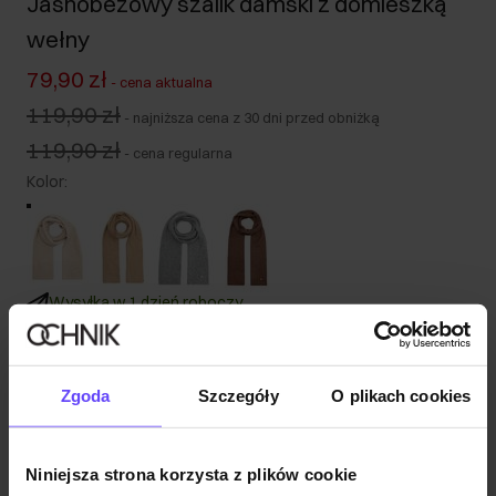
Jasnobeżowy szalik damski z domieszką
wełny
79,90 zł
-
cena aktualna
119,90 zł
-
najniższa cena z 30 dni przed obniżką
119,90 zł
-
cena regularna
Kolor
:
Wysyłka w 1 dzień roboczy
Opis produktu
Zgoda
Szczegóły
O plikach cookies
Szczegóły
Niniejsza strona korzysta z plików cookie
Skład i wymiary