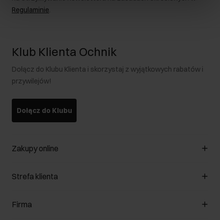
Regulaminie
.
Klub Klienta Ochnik
Dołącz do Klubu Klienta i skorzystaj z wyjątkowych rabatów i
przywilejów!
Dołącz do Klubu
Zakupy online
Zarządzaj cookies
Strefa klienta
O sklepie
Regulamin
Klub Klienta
Firma
Formy płatności
Regulamin promocji
Koszty dostawy