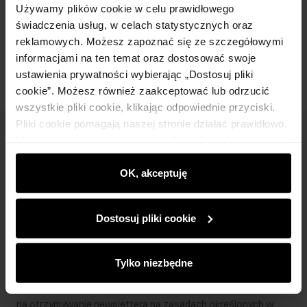
Używamy plików cookie w celu prawidłowego
świadczenia usług, w celach statystycznych oraz
Opinie
reklamowych. Możesz zapoznać się ze szczegółowymi
informacjami na ten temat oraz dostosować swoje
ustawienia prywatności wybierając „Dostosuj pliki
cookie”. Możesz również zaakceptować lub odrzucić
wszystkie pliki cookie, klikając odpowiednie przyciski.
Pliki cookie pomagają naszej stronie działać prawidłowo.
Newsletter
Monitorują także aktywność użytkowników, by
wyświetlać im dopasowane do ich preferencji treści,
Bądź na bieżąco z nowościami i promocjami!
rekomendacje oraz komunikaty reklamowe informujące o
OK, akceptuję
najnowszych promocjach w e-sklepie. Informacje o tym,
jak korzystasz z naszej witryny, udostępniamy
Dostosuj pliki cookie
partnerom społecznościowym, reklamowym i
analitycznym. Partnerzy mogą połączyć te informacje z
Zapisz się
innymi danymi otrzymanymi od Ciebie lub uzyskanymi
Tylko niezbędne
podczas korzystania z ich usług.
Wprowadzając i zatwierdzając swoje dane wyrażasz zgodę
na otrzymywanie newslettera na zasadach określonych w