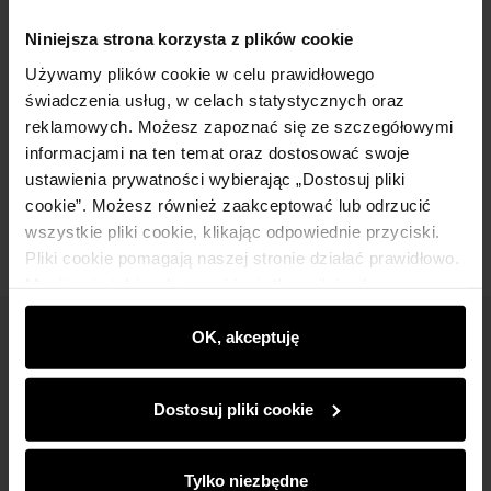
Beżowa czapka damska z logo OCHNIK
Niniejsza strona korzysta z plików cookie
CZADT-0075A-81(Z25)
Używamy plików cookie w celu prawidłowego
29,90 zł
49,90 zł
-
najniższa cena z 30 dni przed obniżką
świadczenia usług, w celach statystycznych oraz
reklamowych. Możesz zapoznać się ze szczegółowymi
informacjami na ten temat oraz dostosować swoje
Dodaj do koszyka
ustawienia prywatności wybierając „Dostosuj pliki
cookie”. Możesz również zaakceptować lub odrzucić
wszystkie pliki cookie, klikając odpowiednie przyciski.
Pliki cookie pomagają naszej stronie działać prawidłowo.
Monitorują także aktywność użytkowników, by
wyświetlać im dopasowane do ich preferencji treści,
rekomendacje oraz komunikaty reklamowe informujące o
OK, akceptuję
Newsletter
najnowszych promocjach w e-sklepie. Informacje o tym,
Bądź na bieżąco z nowościami i promocjami!
jak korzystasz z naszej witryny, udostępniamy
Dostosuj pliki cookie
partnerom społecznościowym, reklamowym i
analitycznym. Partnerzy mogą połączyć te informacje z
innymi danymi otrzymanymi od Ciebie lub uzyskanymi
Tylko niezbędne