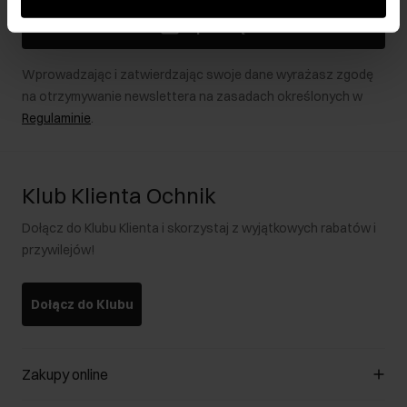
podczas korzystania z ich usług.
Zapisz się
Wprowadzając i zatwierdzając swoje dane wyrażasz zgodę
na otrzymywanie newslettera na zasadach określonych w
Regulaminie
.
Klub Klienta Ochnik
Dołącz do Klubu Klienta i skorzystaj z wyjątkowych rabatów i
przywilejów!
Dołącz do Klubu
Zakupy online