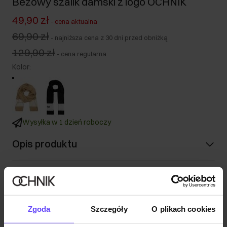
Beżowy szalik damski z logo OCHNIK
49,90 zł
-
cena aktualna
69,90 zł
-
najniższa cena z 30 dni przed obniżką
129,90 zł
-
cena regularna
Kolor
:
Wysyłka w 1 dzień roboczy
Opis produktu
Opinie
Zgoda
Szczegóły
O plikach cookies
Zestaw