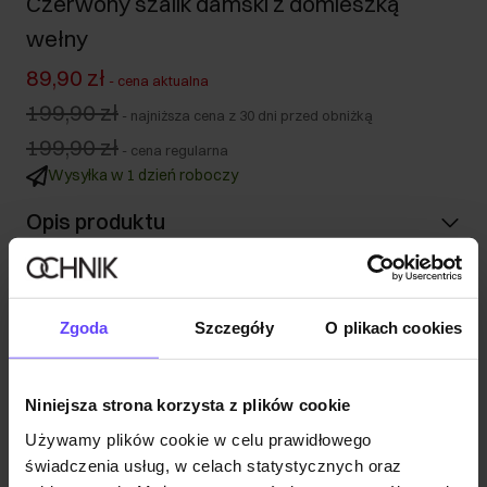
Czerwony szalik damski z domieszką
wełny
89,90 zł
-
cena aktualna
199,90 zł
-
najniższa cena z 30 dni przed obniżką
199,90 zł
-
cena regularna
Wysyłka w 1 dzień roboczy
Opis produktu
Szczegóły
Zgoda
Szczegóły
O plikach cookies
Skład i wymiary
Niniejsza strona korzysta z plików cookie
Opinie
Używamy plików cookie w celu prawidłowego
świadczenia usług, w celach statystycznych oraz