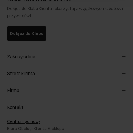
Dołącz do Klubu Klienta i skorzystaj z wyjątkowych rabatów i
przywilejów!
Dołącz do Klubu
Zakupy online
Zarządzaj cookies
Strefa klienta
O sklepie
Regulamin
Klub Klienta
Firma
Formy płatności
Regulamin promocji
Koszty dostawy
Reklamacje
O nas
Jak dokonać zwrotu?
Kontakt
Zwróć produkty
Kariera
Pielęgnacja skóry
Salony
Centrum pomocy
W podróży
B2B - Sprzedaż dla firm
Biuro Obsługi Klienta E-sklepu
Karta podarunkowa