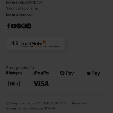
RODO- Polityka prywatności
bok@sklep.ochnik.com
Bezpieczne zakupy
Informacje prawne
Salony stacjonarne
Blog
Dla akcjonariuszy
bok@ochnik.com
Strategia podatkowa
CSR
Kontakt
4.9
Na podstawie
356 929
opinii
z całego okresu
Formy płatności
©
Sklep internetowy OCHNIK
2026
. All Right Reserved.
e-commerce platform by