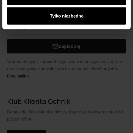
analitycznym. Partnerzy mogą połączyć te informacje z
Bądź na bieżąco z nowościami i promocjami!
innymi danymi otrzymanymi od Ciebie lub uzyskanymi
Tylko niezbędne
podczas korzystania z ich usług.
Zapisz się
Wprowadzając i zatwierdzając swoje dane wyrażasz zgodę
na otrzymywanie newslettera na zasadach określonych w
Regulaminie
.
Klub Klienta Ochnik
Dołącz do Klubu Klienta i skorzystaj z wyjątkowych rabatów i
przywilejów!