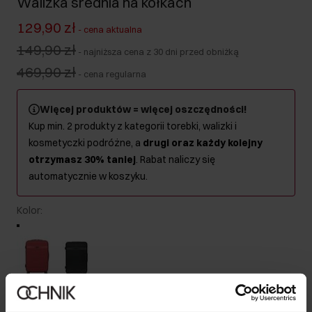
Walizka średnia na kółkach
129,90 zł
-
cena aktualna
149,90 zł
-
najniższa cena z 30 dni przed obniżką
469,90 zł
-
cena regularna
Więcej produktów = więcej oszczędności!
Kup min. 2 produkty z kategorii torebki, walizki i
kosmetyczki podróżne, a
drugi oraz każdy kolejny
otrzymasz 30% taniej
. Rabat naliczy się
automatycznie w koszyku.
Kolor
:
Produkt niedostępny