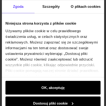
Powiadom mnie o dostępności mailem.
Zgoda
Szczegóły
O plikach cookies
Twój adres email
Niniejsza strona korzysta z plików cookie
Używamy plików cookie w celu prawidłowego
Powiadom o dostępności
świadczenia usług, w celach statystycznych oraz
reklamowych. Możesz zapoznać się ze szczegółowymi
informacjami na ten temat oraz dostosować swoje
ustawienia prywatności wybierając „Dostosuj pliki
Opis produktu
cookie”. Możesz również zaakceptować lub odrzucić
wszystkie pliki cookie, klikając odpowiednie przyciski.
Opinie
Pliki cookie pomagają naszej stronie działać prawidłowo.
Monitorują także aktywność użytkowników, by
wyświetlać im dopasowane do ich preferencji treści,
rekomendacje oraz komunikaty reklamowe informujące o
OK, akceptuję
najnowszych promocjach w e-sklepie. Informacje o tym,
jak korzystasz z naszej witryny, udostępniamy
Dostosuj pliki cookie
Newsletter
partnerom społecznościowym, reklamowym i