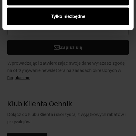
analitycznym. Partnerzy mogą połączyć te informacje z
Bądź na bieżąco z nowościami i promocjami!
innymi danymi otrzymanymi od Ciebie lub uzyskanymi
Tylko niezbędne
podczas korzystania z ich usług.
Zapisz się
Wprowadzając i zatwierdzając swoje dane wyrażasz zgodę
na otrzymywanie newslettera na zasadach określonych w
Regulaminie
.
Klub Klienta Ochnik
Dołącz do Klubu Klienta i skorzystaj z wyjątkowych rabatów i
przywilejów!