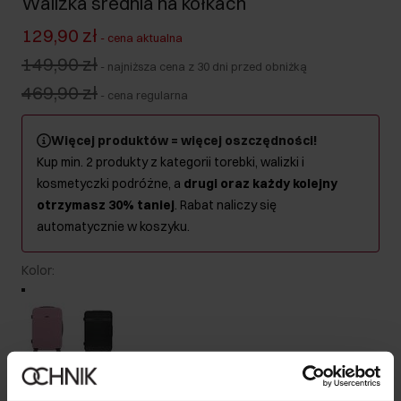
Walizka średnia na kółkach
129,90 zł
-
cena aktualna
149,90 zł
-
najniższa cena z 30 dni przed obniżką
469,90 zł
-
cena regularna
Więcej produktów = więcej oszczędności!
Kup min. 2 produkty z kategorii torebki, walizki i
kosmetyczki podróżne, a
drugi oraz każdy kolejny
otrzymasz 30% taniej
. Rabat naliczy się
automatycznie w koszyku.
Kolor
:
Produkt niedostępny