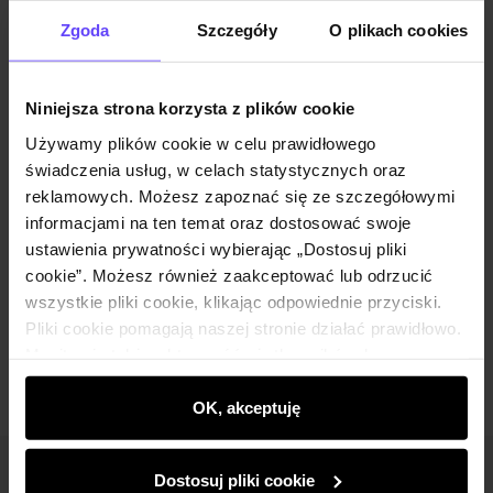
Powiadom mnie o dostępności mailem.
Zgoda
Szczegóły
O plikach cookies
Twój adres email
Niniejsza strona korzysta z plików cookie
Używamy plików cookie w celu prawidłowego
Powiadom o dostępności
świadczenia usług, w celach statystycznych oraz
reklamowych. Możesz zapoznać się ze szczegółowymi
informacjami na ten temat oraz dostosować swoje
ustawienia prywatności wybierając „Dostosuj pliki
Opis produktu
cookie”. Możesz również zaakceptować lub odrzucić
wszystkie pliki cookie, klikając odpowiednie przyciski.
Opinie
Pliki cookie pomagają naszej stronie działać prawidłowo.
Monitorują także aktywność użytkowników, by
wyświetlać im dopasowane do ich preferencji treści,
rekomendacje oraz komunikaty reklamowe informujące o
OK, akceptuję
najnowszych promocjach w e-sklepie. Informacje o tym,
jak korzystasz z naszej witryny, udostępniamy
Dostosuj pliki cookie
Newsletter
partnerom społecznościowym, reklamowym i