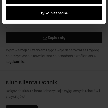
analitycznym. Partnerzy mogą połączyć te informacje z
Bądź na bieżąco z nowościami i promocjami!
innymi danymi otrzymanymi od Ciebie lub uzyskanymi
Tylko niezbędne
podczas korzystania z ich usług.
Zapisz się
Wprowadzając i zatwierdzając swoje dane wyrażasz zgodę
na otrzymywanie newslettera na zasadach określonych w
Regulaminie
.
Klub Klienta Ochnik
Dołącz do Klubu Klienta i skorzystaj z wyjątkowych rabatów i
przywilejów!