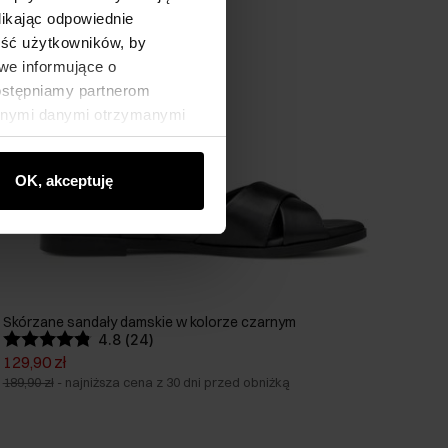
likając odpowiednie
ność użytkowników, by
we informujące o
dostępniamy partnerom
innymi danymi otrzymanymi
OK, akceptuję
Skórzane sandały damskie w kolorze czarnym
4.8 (24)
129,90 zł
189,90 zł
-
najniższa cena z 30 dni przed obniżką