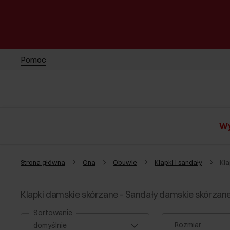
Pomoc
Wy
Strona główna
Ona
Obuwie
Klapki i sandały
Kla
Klapki damskie skórzane - Sandały damskie skórzan
Sortowanie
Rozmiar