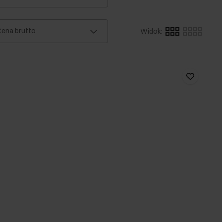
ena brutto
Widok
: