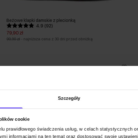
Beżowe klapki damskie z plecionką
4.9 (92)
79,90 zł
99,90 zł
-
najniższa cena z 30 dni przed obniżką
Szczegóły
 plików cookie
lu prawidłowego świadczenia usług, w celach statystycznych 
mi informacjami na ten temat oraz dostosować swoje ustawieni