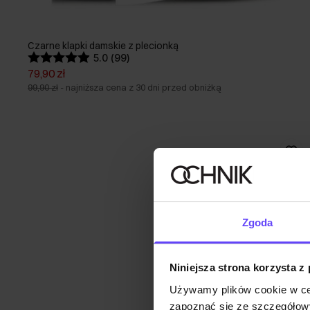
Czarne klapki damskie z plecionką
5.0 (99)
79,90 zł
99,90 zł
-
najniższa cena z 30 dni przed obniżką
Zgoda
Niniejsza strona korzysta z
Używamy plików cookie w ce
zapoznać się ze szczegółowy