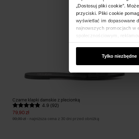
„Dostosuj pliki cookie”. Moż
przyciski. Pliki cookie poma
wyświetlać im dopasowane do
najnowszych promocjach w e-
społecznościowym, reklamow
od Ciebie lub uzyskanymi po
Tylko niezbędne
Czarne klapki damskie z plecionką
4.9 (92)
79,90 zł
99,90 zł
-
najniższa cena z 30 dni przed obniżką