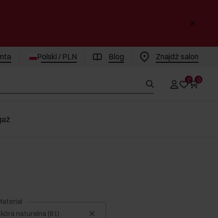
enta
Polski / PLN
Blog
Znajdż salon
0
0
gaż
ateriał