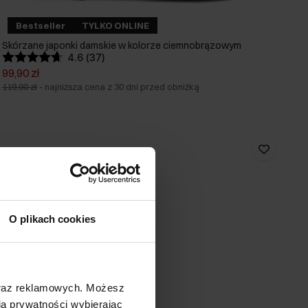
Bestseller
TYLKO ONLINE
Skórzane japonki damskie w kolorze ciemnobrązowym
4.6 (37)
99,90 zł
119,90 zł
-
najniższa cena z 30 dni przed obniżką
O plikach cookies
oraz reklamowych. Możesz
a prywatności wybierając