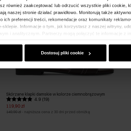
esz również zaakceptować lub odrzucić wszystkie pliki cookie, k
gają naszej stronie działać prawidłowo. Monitorują także aktyw
 ich preferencji treści, rekomendacje oraz komunikaty reklamo
sklepie. Informacje o tym, jak korzystasz z naszej witryny, u
ym i analitycznym. Partnerzy mogą połączyć te informacje z 
dczas korzystania z ich usług.
Dostosuj pliki cookie
Skórzane klapki damskie w kolorze ciemnobrązowym
4.9 (19)
119,90 zł
149,90 zł
-
najniższa cena z 30 dni przed obniżką