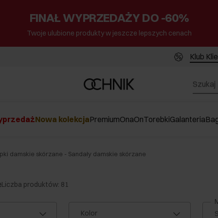
FINAŁ WYPRZEDAŻY DO -60%
Twoje ulubione produkty w jeszcze lepszych cenach
Klub Kli
przedaż
Nowa kolekcja
Premium
Ona
On
Torebki
Galanteria
Ba
pki damskie skórzane - Sandały damskie skórzane
e
Liczba produktów: 81
M
Kolor