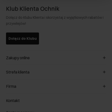
Klub Klienta Ochnik
Dołącz do Klubu Klienta i skorzystaj z wyjątkowych rabatów i
przywilejów!
Dołącz do Klubu
Zakupy online
Zarządzaj cookies
Strefa klienta
O sklepie
Regulamin
Klub Klienta
Firma
Formy płatności
Regulamin promocji
Koszty dostawy
Reklamacje
O nas
Jak dokonać zwrotu?
Kontakt
Zwróć produkty
Kariera
Pielęgnacja skóry
Salony