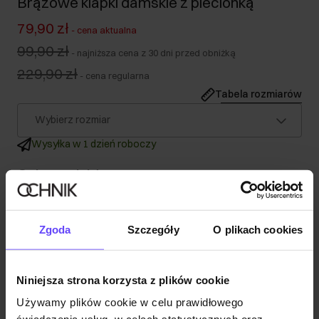
Brązowe klapki damskie z plecionką
79,90 zł
-
cena aktualna
99,90 zł
-
najniższa cena z 30 dni przed obniżką
229,90 zł
-
cena regularna
Tabela rozmiarów
Wybierz rozmiar
Wysyłka w 1 dzień roboczy
Opis produktu
Szczegóły
Zgoda
Szczegóły
O plikach cookies
Skład
Niniejsza strona korzysta z plików cookie
Używamy plików cookie w celu prawidłowego
Opinie