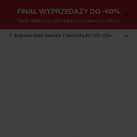
FINAŁ WYPRZEDAŻY DO -60%
Twoje ulubione produkty w jeszcze lepszych cenach
Brązowe klapki damskie z plecionką BUTYD-1254-
1H(W26)