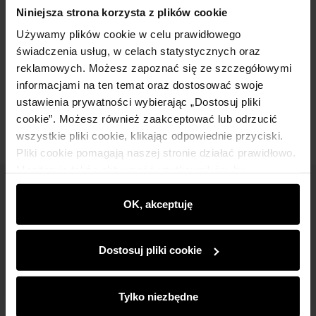
Szczegóły
Niniejsza strona korzysta z plików cookie
Używamy plików cookie w celu prawidłowego
Skład
świadczenia usług, w celach statystycznych oraz
reklamowych. Możesz zapoznać się ze szczegółowymi
informacjami na ten temat oraz dostosować swoje
Opinie
ustawienia prywatności wybierając „Dostosuj pliki
cookie”. Możesz również zaakceptować lub odrzucić
wszystkie pliki cookie, klikając odpowiednie przyciski.
Pliki cookie pomagają naszej stronie działać prawidłowo.
Monitorują także aktywność użytkowników, by
wyświetlać im dopasowane do ich preferencji treści,
Newsletter
rekomendacje oraz komunikaty reklamowe informujące o
OK, akceptuję
najnowszych promocjach w e-sklepie. Informacje o tym,
Bądź na bieżąco z nowościami i promocjami!
jak korzystasz z naszej witryny, udostępniamy
Dostosuj pliki cookie
partnerom społecznościowym, reklamowym i
analitycznym. Partnerzy mogą połączyć te informacje z
innymi danymi otrzymanymi od Ciebie lub uzyskanymi
Tylko niezbędne
podczas korzystania z ich usług.
Zapisz się