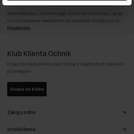
Wprowadzając i zatwierdzając swoje dane wyrażasz zgodę
na otrzymywanie newslettera na zasadach określonych w
Regulaminie
.
Klub Klienta Ochnik
Dołącz do Klubu Klienta i skorzystaj z wyjątkowych rabatów i
przywilejów!
Dołącz do Klubu
Zakupy online
Zarządzaj cookies
Strefa klienta
O sklepie