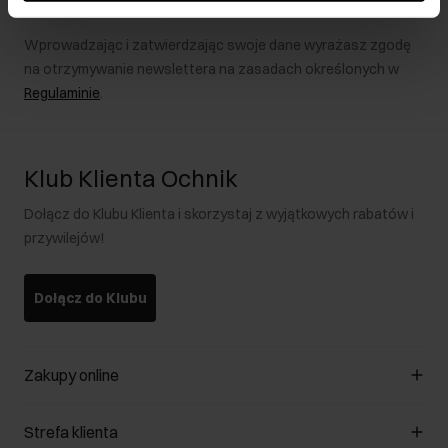
Wprowadzając i zatwierdzając swoje dane wyrażasz zgodę
na otrzymywanie newslettera na zasadach określonych w
Regulaminie
.
Klub Klienta Ochnik
Dołącz do Klubu Klienta i skorzystaj z wyjątkowych rabatów i
przywilejów!
Dołącz do Klubu
Zakupy online
Zarządzaj cookies
Strefa klienta
O sklepie