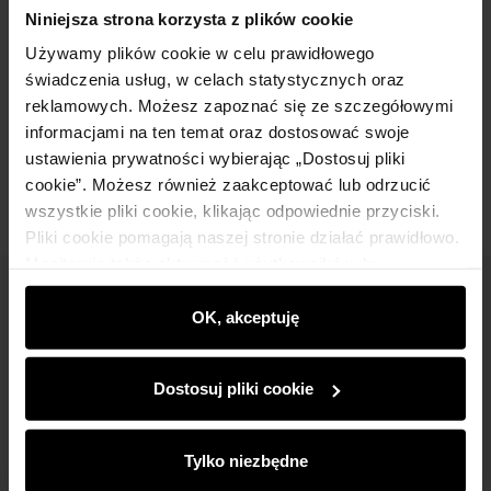
Szczegóły
Niniejsza strona korzysta z plików cookie
Używamy plików cookie w celu prawidłowego
Skład
świadczenia usług, w celach statystycznych oraz
reklamowych. Możesz zapoznać się ze szczegółowymi
informacjami na ten temat oraz dostosować swoje
Opinie
ustawienia prywatności wybierając „Dostosuj pliki
cookie”. Możesz również zaakceptować lub odrzucić
wszystkie pliki cookie, klikając odpowiednie przyciski.
Pliki cookie pomagają naszej stronie działać prawidłowo.
Monitorują także aktywność użytkowników, by
wyświetlać im dopasowane do ich preferencji treści,
Newsletter
rekomendacje oraz komunikaty reklamowe informujące o
OK, akceptuję
najnowszych promocjach w e-sklepie. Informacje o tym,
Bądź na bieżąco z nowościami i promocjami!
jak korzystasz z naszej witryny, udostępniamy
Dostosuj pliki cookie
partnerom społecznościowym, reklamowym i
analitycznym. Partnerzy mogą połączyć te informacje z
innymi danymi otrzymanymi od Ciebie lub uzyskanymi
Tylko niezbędne
podczas korzystania z ich usług.
Zapisz się