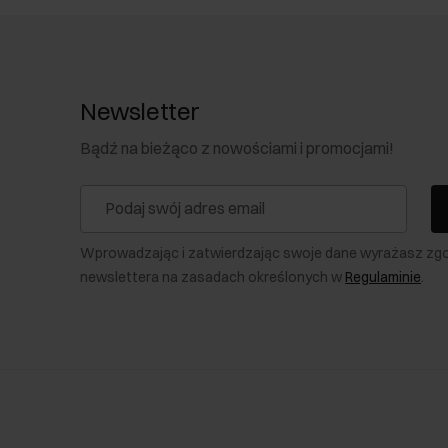
Zarówno teczki, jak i aktówki to
uniwersalne i eleganckie akce
Newsletter
Bądź na bieżąco z nowościami i promocjami!
wielkość
– torba powinna pomieścić wszystkie niezbędne w pra
aktówki męskie są też dostępne w średnim rozmiarze;
kolor
– w
OCHNIK
masz do wyboru
szeroką gamę produktów 
szare czy granatowe, a nawet zielone;
Wprowadzając i zatwierdzając swoje dane wyrażasz zg
materiał
– teczki męskie skórzane świetnie prezentują się zwła
newslettera na zasadach określonych w
Regulaminie
.
najczęściej stawiają właśnie na aktówki.
Modele z naturalnej s
poliuretanu, a także nylonu. Produkty z tworzyw sztucznych mogą
rodzaj
– męskie teczki i aktówki są
dostępne w kilku różnych
bądź casualowym designie.
Wybierając teczkę, zwróć uwagę na orientację danego model