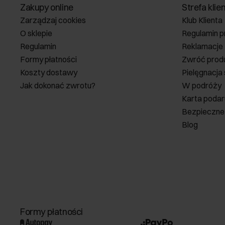
Zakupy online
Strefa klie
Zarządzaj cookies
Klub Klienta
Teczki i aktówki stanowią funkcjonalny dodatek do codziennych styl
O sklepie
Regulamin p
Regulamin
Reklamacje
Z kolei produkty skórzane z wysokiej jakości materiałów będą odpo
Formy płatności
Zwróć prod
look
. Zmieści ona zarówno laptopa,
Koszty dostawy
Pielęgnacja
Jak dokonać zwrotu?
W podróży
Karta poda
Bezpieczne
Blog
Formy płatności