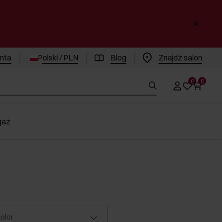
enta
Polski / PLN
Blog
Znajdż salon
0
0
gaż
olor