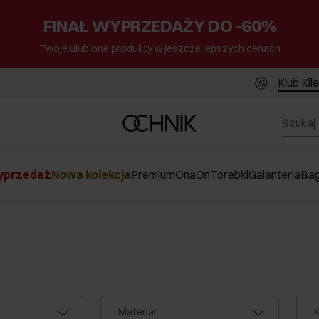
FINAŁ WYPRZEDAŻY DO -60%
Twoje ulubione produkty w jeszcze lepszych cenach
Klub Kli
przedaż
Nowa kolekcja
Premium
Ona
On
Torebki
Galanteria
Ba
Materiał
K