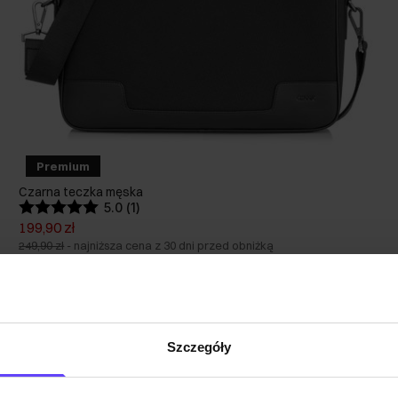
Premium
Czarna teczka męska
5.0 (1)
199,90 zł
249,90 zł
-
najniższa cena z 30 dni przed obniżką
Poprzednia
Następna
Strona
z
3
Szczegóły