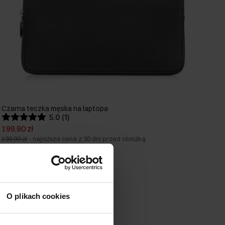
Czarna teczka męska na laptopa
5.0 (1)
199,90 zł
239,90 zł
-
najniższa cena z 30 dni przed obniżką
O plikach cookies