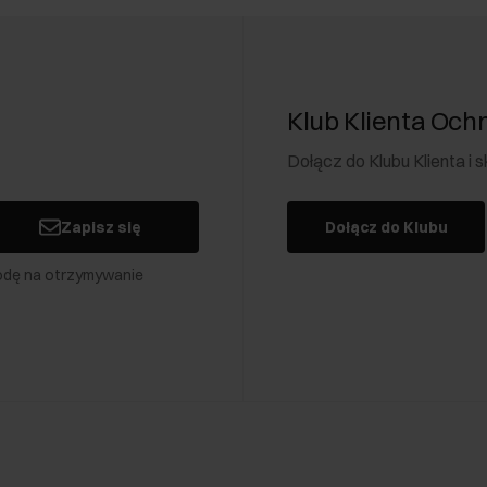
Męskie teczki i aktówki – jakie wybrać?
soria
, które każdy mężczyzna powinien mieć w swojej garderobie. Można 
biznesowych, ale również w życiu codziennym.
Klub Klienta Och
Wybierając taki produkt, uwzględnij następujące kwestie:
Dołącz do Klubu Klienta i
cy lub podczas spotkań biznesowych dokumenty. Dlatego zazwyczaj taki
Zapisz się
Dołącz do Klubu
w różnych odcieniach
. Najczęściej panowie stawiają na modele w czar
odę na otrzymywanie
szcza w eleganckich stylizacjach. Z tego powodu mężczyźni, którzy szukaj
kóry są trwałe i świetnie wyglądają przez długi czas
. Wymagają jednak
 stanowić uzupełnienie casualowych stylizacji;
 wersjach
, do których można zaliczyć modele do ręki lub na ramię. W ofer
u – może być ona pionowa lub pozioma. Ważna jest także
liczba komór i