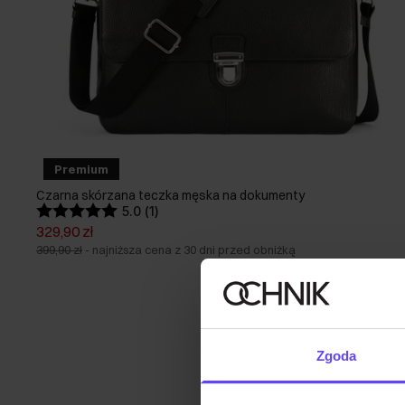
Premium
Czarna skórzana teczka męska na dokumenty
5.0 (1)
329,90 zł
399,90 zł
-
najniższa cena z 30 dni przed obniżką
Zgoda