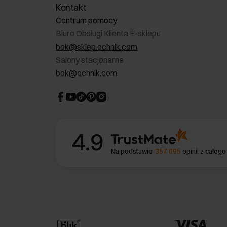
Kontakt
Centrum pomocy
 casualowych outfitach, a nawet jako uzupełnienie sportowego looku.
Biuro Obsługi Klienta E-sklepu
bok@sklep.ochnik.com
strój z
marynarką
.
Taka torba znakomicie uzupełni elegancki
Salony stacjonarne
do biura czy na spotkanie biznesowe.
bok@ochnik.com
4.9
Na podstawie
357 095
opinii
z całego