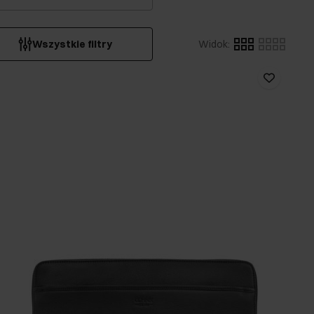
Wszystkie filtry
Widok
: