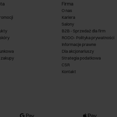
Do jakiej stylizacji dobrać teczki i aktówki męskie?
nta
Firma
O nas
izacji. Wersje wykonane z poliuretanu lub nylonu prezentują się świetnie w
romocji
Kariera
Salony
wiednie dla osób, które na co dzień noszą do pracy garnitur lub stylizują 
ukty
B2B - Sprzedaż dla firm
 jak i dokumenty w formacie A4 i umożliwi Ci transportowanie ich z domu 
 skóry
RODO- Polityka prywatności
Informacje prawne
runkowa
Dla akcjonariuszy
 zakupy
Strategia podatkowa
CSR
Kontakt