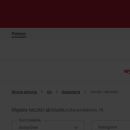
Pomoc
Wy
Strona główna
On
Galanteria
Teczki i aktówki
Męskie teczki i aktówki
Liczba produktów: 75
Sortowanie
Kategorie