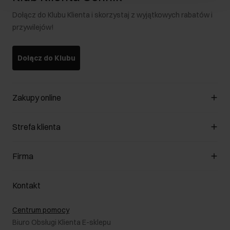
Dołącz do Klubu Klienta i skorzystaj z wyjątkowych rabatów i
przywilejów!
Dołącz do Klubu
Zakupy online
Zarządzaj cookies
Strefa klienta
O sklepie
Regulamin
Klub Klienta
Firma
Formy płatności
Regulamin promocji
Koszty dostawy
Reklamacje
O nas
Jak dokonać zwrotu?
Kontakt
Zwróć produkty
Kariera
Pielęgnacja skóry
Salony
Centrum pomocy
W podróży
B2B - Sprzedaż dla firm
Biuro Obsługi Klienta E-sklepu
Karta podarunkowa