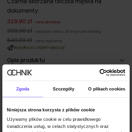
Czarna skórzana teczka męska na
dokumenty
329,90 zł
-
cena aktualna
399,90 zł
-
najniższa cena z 30 dni przed obniżką
649,90 zł
-
cena regularna
Wysyłka w 1 dzień roboczy
Opis produktu
Szczegóły
Zgoda
Szczegóły
O plikach cookies
Skład i wymiary
Niniejsza strona korzysta z plików cookie
Opinie
Używamy plików cookie w celu prawidłowego
świadczenia usług, w celach statystycznych oraz