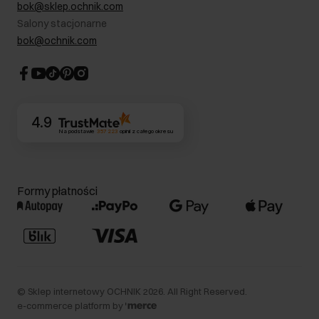
RODO- Polityka prywatności
bok@sklep.ochnik.com
Bezpieczne zakupy
Informacje prawne
Salony stacjonarne
Blog
Dla akcjonariuszy
bok@ochnik.com
Strategia podatkowa
CSR
Kontakt
4.9
Na podstawie
357 223
opinii
z całego okresu
Formy płatności
©
Sklep internetowy OCHNIK
2026
. All Right Reserved.
e-commerce platform by