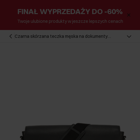
FINAŁ WYPRZEDAŻY DO -60%
Twoje ulubione produkty w jeszcze lepszych cenach
Czarna skórzana teczka męska na dokumenty
TORMS-0449-99(W25)