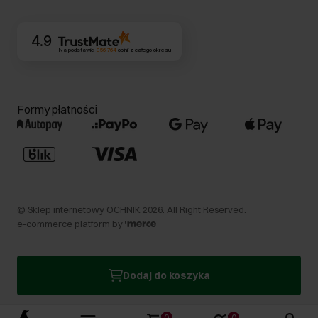
Kontakt
4.9
Na podstawie
356 764
opinii
z całego okresu
Formy płatności
©
Sklep internetowy OCHNIK
2026
. All Right Reserved.
e-commerce platform by
Dodaj do koszyka
0
0