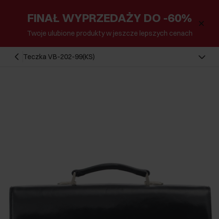
FINAŁ WYPRZEDAŻY DO -60%
Twoje ulubione produkty w jeszcze lepszych cenach
Teczka VB-202-99(KS)