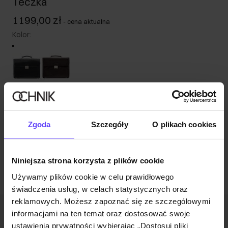
Teczka
1199,00 zł
-
cena aktualna
Kolor
:
Wysyłka w 1 dzień roboczy
Opis produktu
Zgoda
Szczegóły
O plikach cookies
Opinie
Niniejsza strona korzysta z plików cookie
Używamy plików cookie w celu prawidłowego
świadczenia usług, w celach statystycznych oraz
reklamowych. Możesz zapoznać się ze szczegółowymi
informacjami na ten temat oraz dostosować swoje
Newsletter
ustawienia prywatności wybierając „Dostosuj pliki