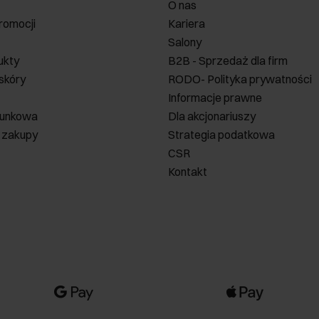
O nas
romocji
Kariera
Salony
ukty
B2B - Sprzedaż dla firm
 skóry
RODO- Polityka prywatności
Informacje prawne
runkowa
Dla akcjonariuszy
 zakupy
Strategia podatkowa
CSR
Kontakt