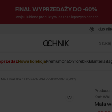
FINAŁ WYPRZEDAŻY DO -60%
Twoje ulubione produkty w jeszcze lepszych cenach
Klub Kli
przedaż
Nowa kolekcja
Premium
Ona
On
Torebki
Galanteria
Ba
Mała walizka na kółkach WALPP-0022-99-19(W25)
Producen
Kod: WAL
Mała wa