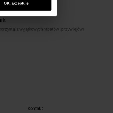
OK, akceptuję
nik
 skorzystaj z wyjątkowych rabatów i przywilejów!
Kontakt