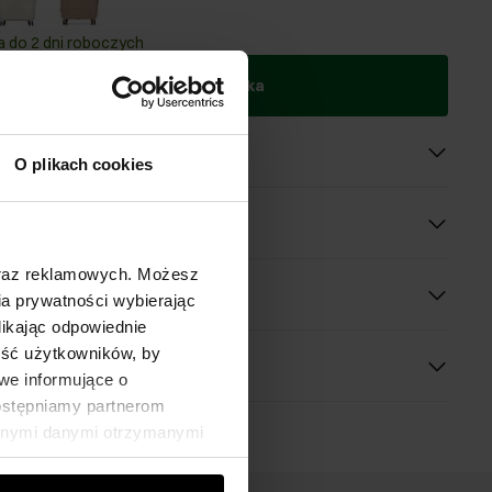
 do 2 dni roboczych
Dodaj do koszyka
oduktu
O plikach cookies
óły
oraz reklamowych. Możesz
 wymiary
a prywatności wybierając
likając odpowiednie
ność użytkowników, by
we informujące o
dostępniamy partnerom
innymi danymi otrzymanymi