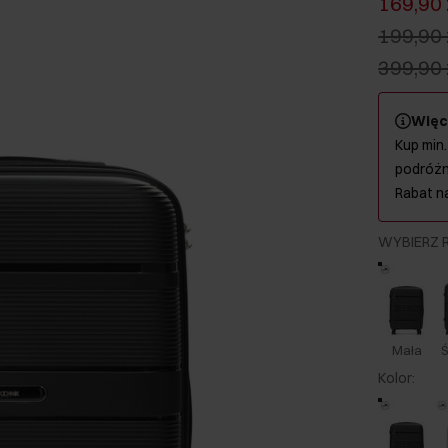
169,90 
199,90 
399,90 
Więc
Kup min.
podróżn
Rabat n
WYBIERZ 
Mała
Ś
Kolor
: