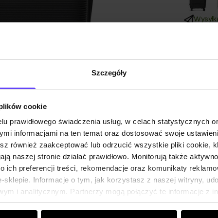
Wysyłka
Opis pr
Szczegóły
Szczeg
 plików cookie
lu prawidłowego świadczenia usług, w celach statystycznych 
Skład i
mi informacjami na ten temat oraz dostosować swoje ustawieni
esz również zaakceptować lub odrzucić wszystkie pliki cookie, k
gają naszej stronie działać prawidłowo. Monitorują także aktyw
Opinie
 ich preferencji treści, rekomendacje oraz komunikaty reklamo
sklepie. Informacje o tym, jak korzystasz z naszej witryny, u
ym i analitycznym. Partnerzy mogą połączyć te informacje z 
dczas korzystania z ich usług.