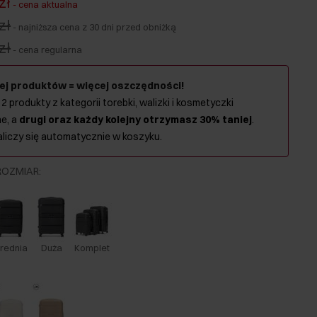
zł
-
cena aktualna
zł
-
najniższa cena z 30 dni przed obniżką
zł
-
cena regularna
ej produktów = więcej oszczędności!
 2 produkty z kategorii torebki, walizki i kosmetyczki
e, a
drugi oraz każdy kolejny otrzymasz 30% taniej
.
aliczy się automatycznie w koszyku.
ROZMIAR
:
rednia
Duża
Komplet