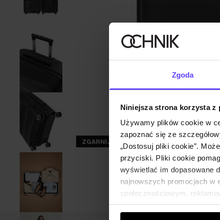
Zgoda
Niniejsza strona korzysta z
Używamy plików cookie w ce
zapoznać się ze szczegółowy
ZGARNIJ -30%
„Dostosuj pliki cookie”. Moż
przyciski. Pliki cookie poma
wyświetlać im dopasowane do
najnowszych promocjach w e-
społecznościowym, reklamow
od Ciebie lub uzyskanymi po