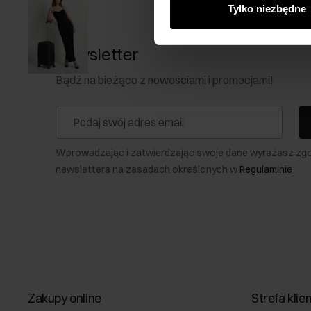
Tylko niezbędne
Newsletter
Bądź na bieżąco z nowościami i promocjami!
Wprowadzając i zatwierdzając swoje dane wyrażasz zg
newslettera na zasadach określonych w
Regulaminie
.
Zakupy online
Strefa klie