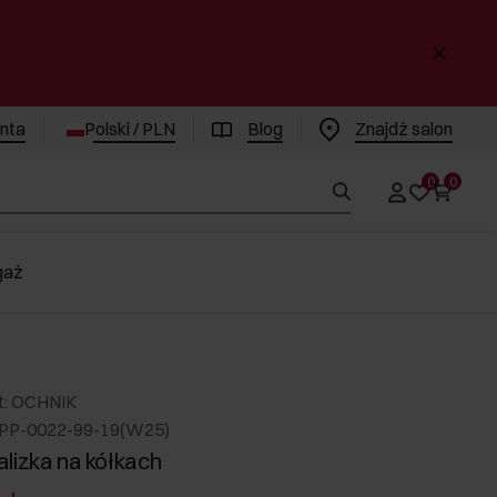
enta
Polski / PLN
Blog
Znajdż salon
0
0
gaż
t: OCHNIK
PP-0022-99-19(W25)
lizka na kółkach