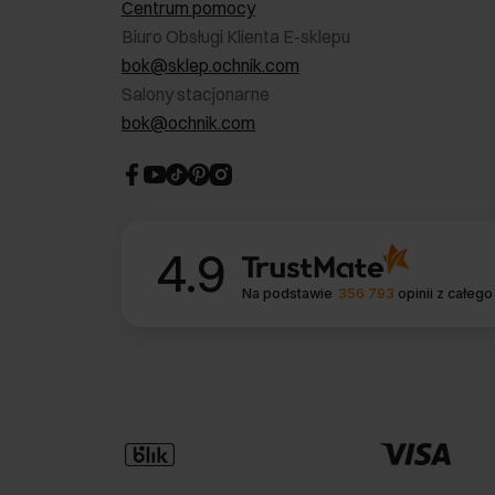
Centrum pomocy
Biuro Obsługi Klienta E-sklepu
bok@sklep.ochnik.com
Salony stacjonarne
bok@ochnik.com
4.9
Na podstawie
356 793
opinii
z całego