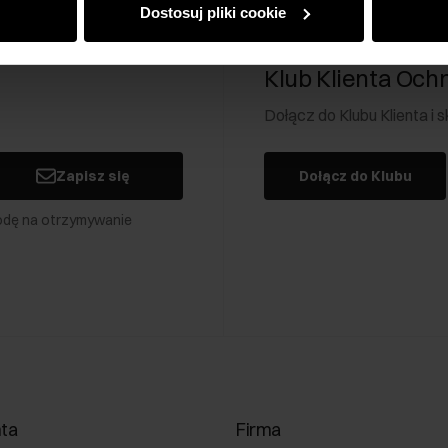
Dostosuj pliki cookie
Klub Klienta Och
Dołącz do Klubu Klienta i
Zapisz się
Dołącz do Klubu
odę na otrzymywanie
nta
Firma