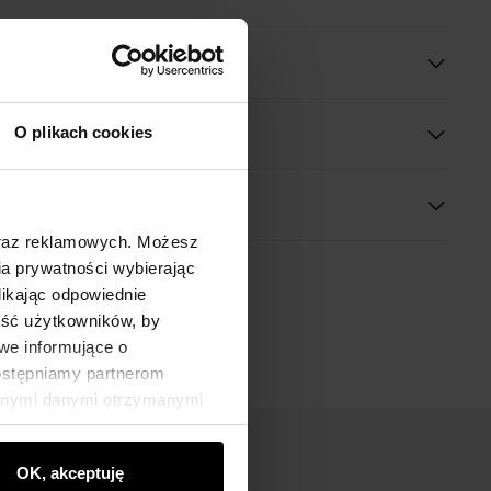
óły
 wymiary
O plikach cookies
oraz reklamowych. Możesz
a prywatności wybierając
likając odpowiednie
ność użytkowników, by
we informujące o
dostępniamy partnerom
innymi danymi otrzymanymi
OK, akceptuję