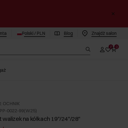
enta
Polski / PLN
Blog
Znajdż salon
0
0
gaż
t: OCHNIK
PP-0022-99(W25)
 walizek na kółkach 19"/24"/28"