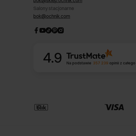
bok@sklep.ochnik.com
Salony stacjonarne
bok@ochnik.com
4.9
Na podstawie
357 239
opinii
z całego