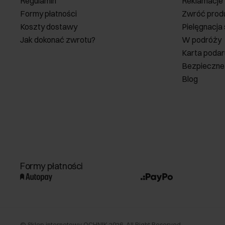
Regulamin
Reklamacje
Formy płatności
Zwróć prod
Koszty dostawy
Pielęgnacja
Jak dokonać zwrotu?
W podróży
Karta poda
Bezpieczne
Blog
Formy płatności
©
Sklep internetowy OCHNIK
2026
. All Right Reserved.