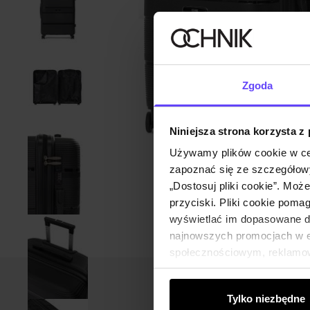
Zgoda
Niniejsza strona korzysta z
Używamy plików cookie w ce
zapoznać się ze szczegółowy
„Dostosuj pliki cookie”. Moż
przyciski. Pliki cookie poma
wyświetlać im dopasowane do
najnowszych promocjach w e-
społecznościowym, reklamow
od Ciebie lub uzyskanymi po
Tylko niezbędne