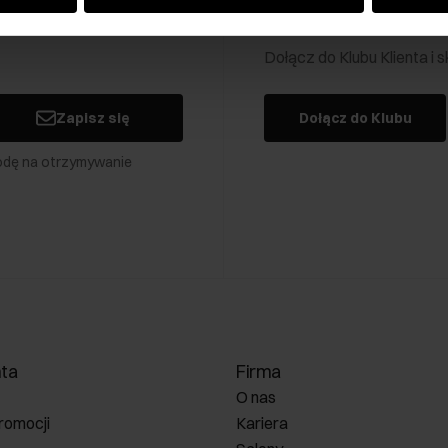
Klub Klienta Och
Dołącz do Klubu Klienta i
Zapisz się
Dołącz do Klubu
odę na otrzymywanie
nta
Firma
O nas
romocji
Kariera