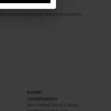
nik
 skorzystaj z wyjątkowych rabatów i przywilejów!
Kontakt
Centrum pomocy
Biuro Obsługi Klienta E-sklepu