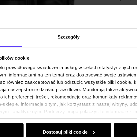
Szczeg
Skład i
Szczegóły
Opinie
 plików cookie
lu prawidłowego świadczenia usług, w celach statystycznych 
mi informacjami na ten temat oraz dostosować swoje ustawieni
esz również zaakceptować lub odrzucić wszystkie pliki cookie, k
gają naszej stronie działać prawidłowo. Monitorują także aktyw
 ich preferencji treści, rekomendacje oraz komunikaty reklamo
sklepie. Informacje o tym, jak korzystasz z naszej witryny, u
ym i analitycznym. Partnerzy mogą połączyć te informacje z 
dczas korzystania z ich usług.
Dostosuj pliki cookie