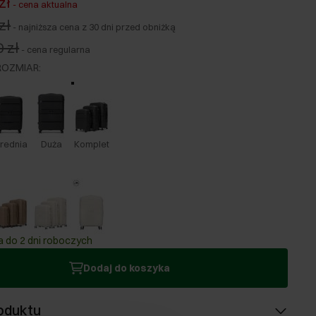
zł
-
cena aktualna
zł
-
najniższa cena z 30 dni przed obniżką
 zł
-
cena regularna
ROZMIAR
:
rednia
Duża
Komplet
 do 2 dni roboczych
Dodaj do koszyka
oduktu