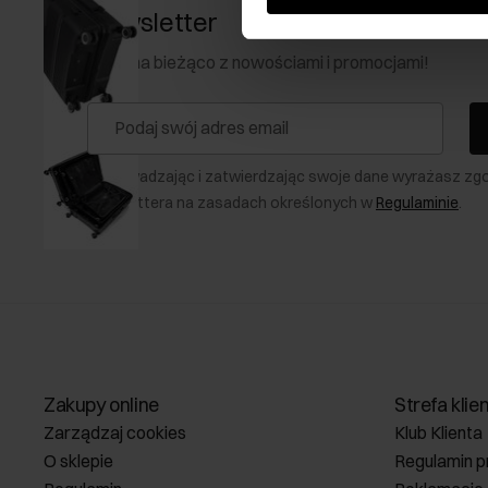
Newsletter
Bądź na bieżąco z nowościami i promocjami!
Wprowadzając i zatwierdzając swoje dane wyrażasz zg
newslettera na zasadach określonych w
Regulaminie
.
Zakupy online
Strefa klie
Zarządzaj cookies
Klub Klienta
O sklepie
Regulamin p