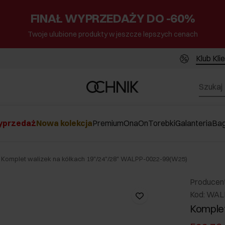
FINAŁ WYPRZEDAŻY DO -60%
Twoje ulubione produkty w jeszcze lepszych cenach
Klub Kli
przedaż
Nowa kolekcja
Premium
Ona
On
Torebki
Galanteria
Ba
Komplet walizek na kółkach 19"/24"/28" WALPP-0022-99(W25)
Producen
Kod: WAL
Komplet