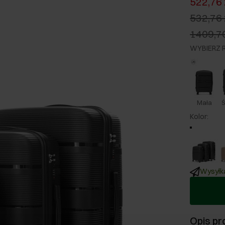
522,76 
532,76 
1409,70
WYBIERZ 
Mała
Ś
Kolor
:
Wysyłka
Opis pr