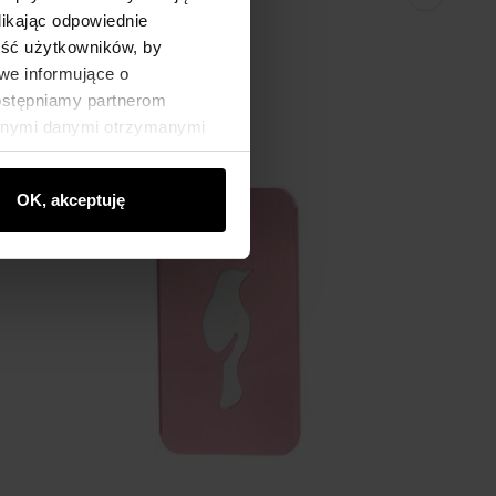
likając odpowiednie
ność użytkowników, by
we informujące o
dostępniamy partnerom
innymi danymi otrzymanymi
OK, akceptuję