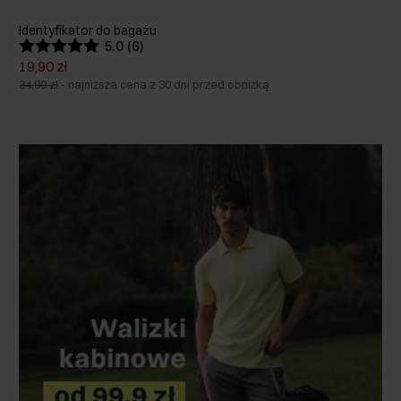
Identyfikator do bagażu
5.0 (6)
19,90 zł
34,90 zł
-
najniższa cena z 30 dni przed obniżką