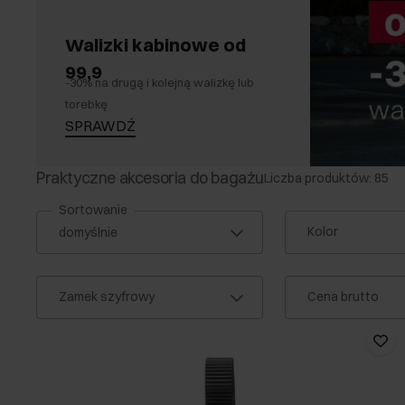
Walizki kabinowe od
99,9
-30% na drugą i kolejną walizkę lub
torebkę
SPRAWDŹ
Praktyczne akcesoria do bagażu
Liczba produktów: 85
Sortowanie
Kolor
Zamek szyfrowy
Cena brutto