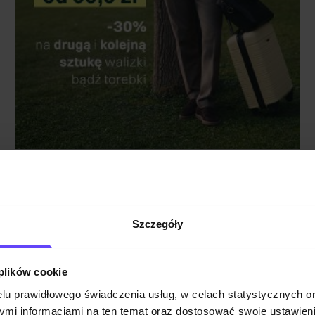
Szczegóły
Walizki kabinowe już od 99,9 zł
-30% na drugą i kolejną sztukę
Sprawdź
 plików cookie
lu prawidłowego świadczenia usług, w celach statystycznych 
mi informacjami na ten temat oraz dostosować swoje ustawieni