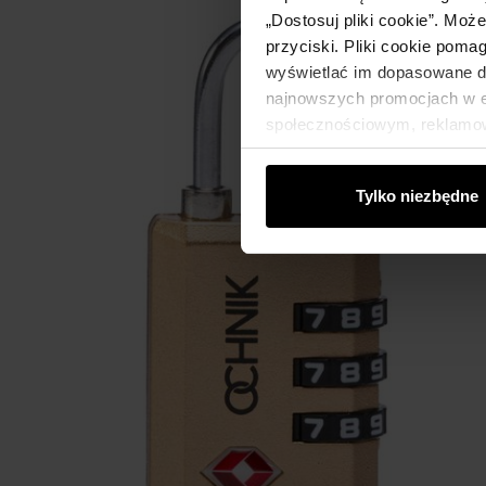
„Dostosuj pliki cookie”. Moż
przyciski. Pliki cookie poma
wyświetlać im dopasowane do
najnowszych promocjach w e-
społecznościowym, reklamow
od Ciebie lub uzyskanymi po
Tylko niezbędne