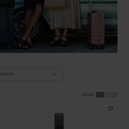
ateriał
Widok
: