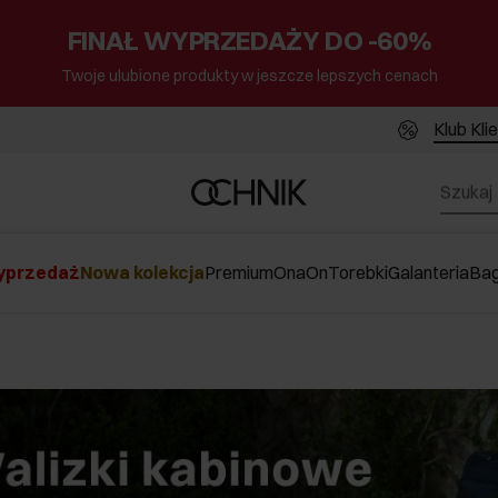
FINAŁ WYPRZEDAŻY DO -60%
Twoje ulubione produkty w jeszcze lepszych cenach
Klub Kli
przedaż
Nowa kolekcja
Premium
Ona
On
Torebki
Galanteria
Ba