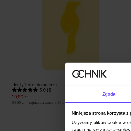
Identyfikator do bagażu
5.0 (1)
Zgoda
19,90 zł
34,90 zł
-
najniższa cena z 30 dni przed obniżką
Niniejsza strona korzysta z
Używamy plików cookie w ce
zapoznać się ze szczegółowy