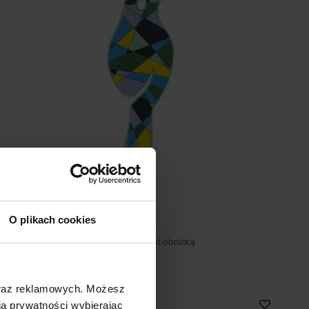
Identyfikator do bagażu
5.0 (24)
O plikach cookies
19,90 zł
34,90 zł
-
najniższa cena z 30 dni przed obniżką
oraz reklamowych. Możesz
a prywatności wybierając