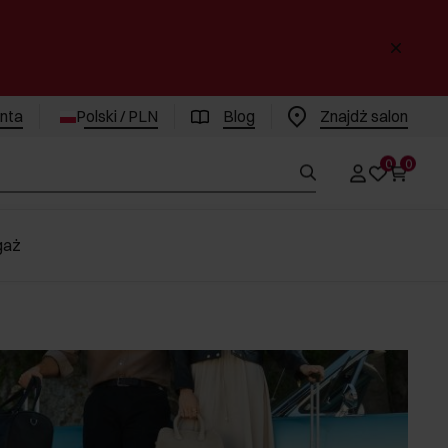
enta
Polski / PLN
Blog
Znajdż salon
0
0
gaż