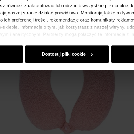
esz również zaakceptować lub odrzucić wszystkie pliki cookie, k
gają naszej stronie działać prawidłowo. Monitorują także aktyw
 ich preferencji treści, rekomendacje oraz komunikaty reklamo
sklepie. Informacje o tym, jak korzystasz z naszej witryny, u
ym i analitycznym. Partnerzy mogą połączyć te informacje z 
dczas korzystania z ich usług.
Dostosuj pliki cookie