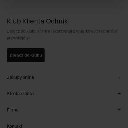
Klub Klienta Ochnik
Dołącz do Klubu Klienta i skorzystaj z wyjątkowych rabatów i
przywilejów!
Dołącz do Klubu
Zakupy online
Zarządzaj cookies
Strefa klienta
O sklepie
Regulamin
Klub Klienta
Firma
Formy płatności
Regulamin promocji
Koszty dostawy
Reklamacje
O nas
Jak dokonać zwrotu?
Kontakt
Zwróć produkty