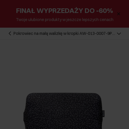
FINAŁ WYPRZEDAŻY DO -60%
Twoje ulubione produkty w jeszcze lepszych cenach
Pokrowiec na małą walizkę w kropki AW-013-0007-9P-
S(W26)