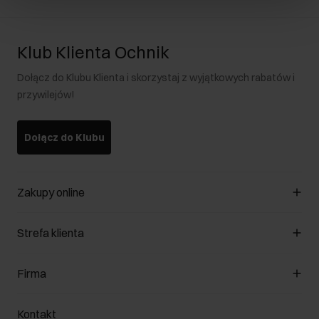
Klub Klienta Ochnik
Dołącz do Klubu Klienta i skorzystaj z wyjątkowych rabatów i
przywilejów!
Dołącz do Klubu
Zakupy online
Zarządzaj cookies
Strefa klienta
O sklepie
Regulamin
Klub Klienta
Firma
Formy płatności
Regulamin promocji
Koszty dostawy
Reklamacje
O nas
Jak dokonać zwrotu?
Kontakt
Zwróć produkty