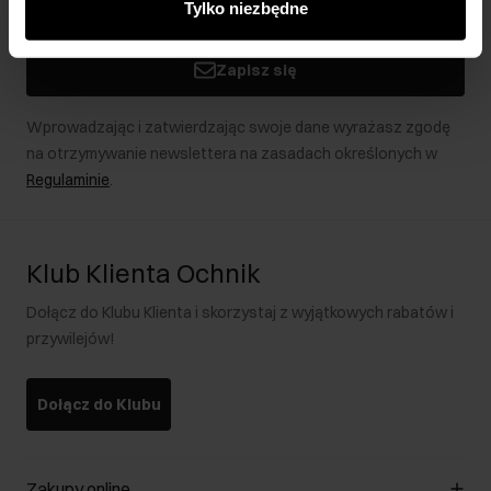
Tylko niezbędne
podczas korzystania z ich usług.
Zapisz się
Wprowadzając i zatwierdzając swoje dane wyrażasz zgodę
na otrzymywanie newslettera na zasadach określonych w
Regulaminie
.
Klub Klienta Ochnik
Dołącz do Klubu Klienta i skorzystaj z wyjątkowych rabatów i
przywilejów!
Dołącz do Klubu
Zakupy online