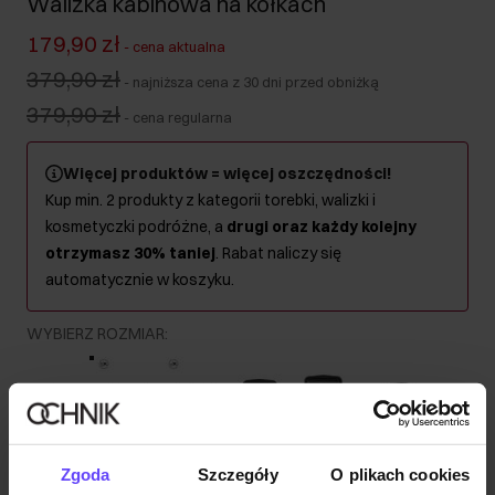
Walizka kabinowa na kółkach
179,90 zł
-
cena aktualna
379,90 zł
-
najniższa cena z 30 dni przed obniżką
379,90 zł
-
cena regularna
Więcej produktów = więcej oszczędności!
Kup min. 2 produkty z kategorii torebki, walizki i
kosmetyczki podróżne, a
drugi oraz każdy kolejny
otrzymasz 30% taniej
. Rabat naliczy się
automatycznie w koszyku.
WYBIERZ ROZMIAR
:
Kuferek
Kabinowa
Mała
Średnia
Duża
Komplet
Zgoda
Szczegóły
O plikach cookies
Kolor
: