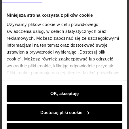
Niniejsza strona korzysta z plików cookie
Używamy plików cookie w celu prawidłowego
Wysyłka do 2 dni roboczych
świadczenia usług, w celach statystycznych oraz
reklamowych. Możesz zapoznać się ze szczegółowymi
Opis produktu
informacjami na ten temat oraz dostosować swoje
ustawienia prywatności wybierając „Dostosuj pliki
Opinie
cookie”. Możesz również zaakceptować lub odrzucić
wszystkie pliki cookie, klikając odpowiednie przyciski.
Pliki cookie pomagają naszej stronie działać prawidłowo.
Monitorują także aktywność użytkowników, by
wyświetlać im dopasowane do ich preferencji treści,
rekomendacje oraz komunikaty reklamowe informujące o
OK, akceptuję
Newsletter
najnowszych promocjach w e-sklepie. Informacje o tym,
jak korzystasz z naszej witryny, udostępniamy
Bądź na bieżąco z nowościami i promocjami!
Dostosuj pliki cookie
partnerom społecznościowym, reklamowym i
analitycznym. Partnerzy mogą połączyć te informacje z
innymi danymi otrzymanymi od Ciebie lub uzyskanymi