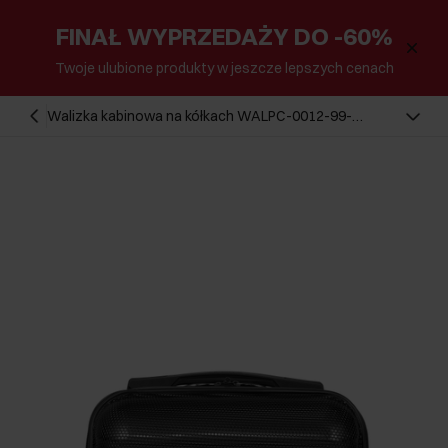
FINAŁ WYPRZEDAŻY DO -60%
Twoje ulubione produkty w jeszcze lepszych cenach
Walizka kabinowa na kółkach WALPC-0012-99-
16(W25)