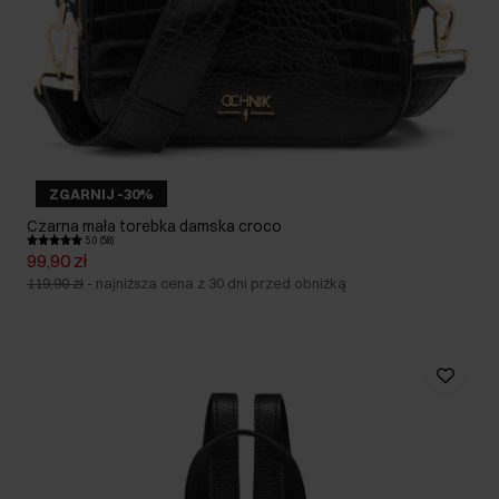
ZGARNIJ -30%
Czarna mała torebka damska croco
5.0 (58)
99,90 zł
119,90 zł
-
najniższa cena z 30 dni przed obniżką