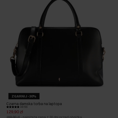
ZGARNIJ -30%
Czarna damska torba na laptopa
4.9 (12)
129,90 zł
159,90 zł
-
najniższa cena z 30 dni przed obniżką