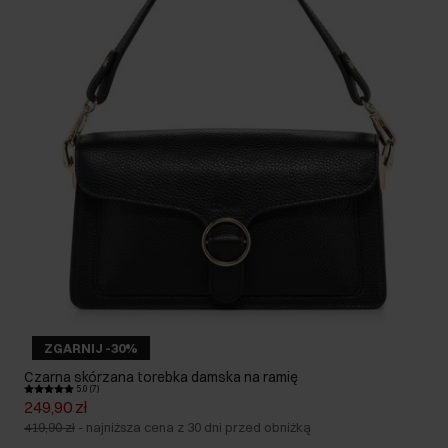
ZGARNIJ -30%
Czarna skórzana torebka damska na ramię
5.0 (7)
249,90 zł
419,90 zł
-
najniższa cena z 30 dni przed obniżką