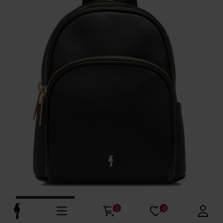
ZGARNIJ -30%
0
0
Czarny skórzany plecak damski
4.9 (12)