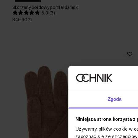
Skórzany bordowy portfel damski
5.0 (3)
349,90 zł
Zgoda
Niniejsza strona korzysta z
Używamy plików cookie w ce
zapoznać się ze szczegółowy