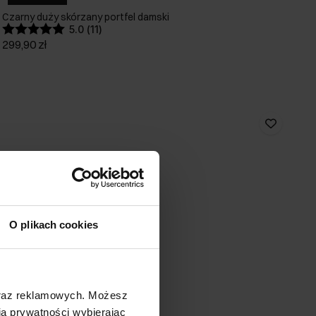
Czarny duży skórzany portfel damski
5.0 (11)
299,90 zł
O plikach cookies
oraz reklamowych. Możesz
a prywatności wybierając