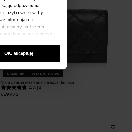
likając odpowiednie
ność użytkowników, by
we informujące o
dostępniamy partnerom
innymi danymi otrzymanymi
OK, akceptuję
Premium
ZGARNIJ -30%
Mała czarna skórzana torebka damska
4.8 (4)
629,90 zł