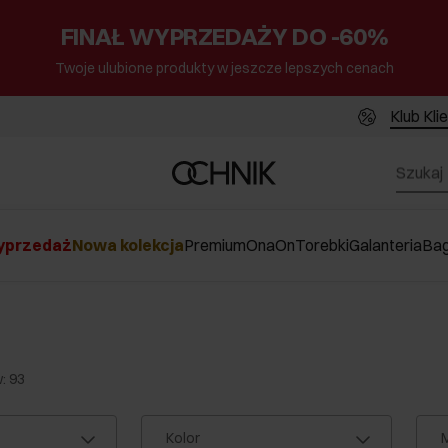
FINAŁ WYPRZEDAŻY DO -60%
Twoje ulubione produkty w jeszcze lepszych cenach
Klub Kli
przedaż
Nowa kolekcja
Premium
Ona
On
Torebki
Galanteria
Ba
: 93
Kolor
M