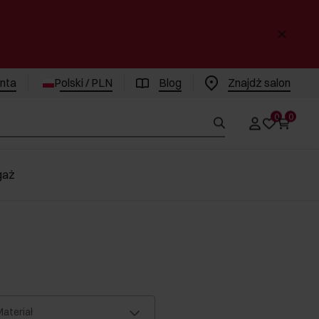
enta
Polski / PLN
Blog
Znajdż salon
0
0
gaż
ateriał