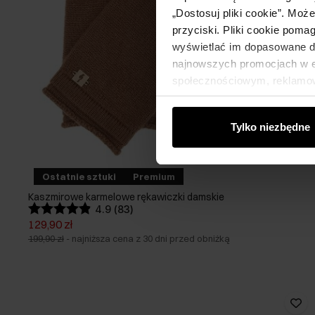
„Dostosuj pliki cookie”. Moż
przyciski. Pliki cookie poma
wyświetlać im dopasowane do
najnowszych promocjach w e-
społecznościowym, reklamow
od Ciebie lub uzyskanymi po
Tylko niezbędne
Ostatnie sztuki
Premium
Kaszmirowe karmelowe rękawiczki damskie
4.9 (83)
129,90 zł
199,90 zł
-
najniższa cena z 30 dni przed obniżką