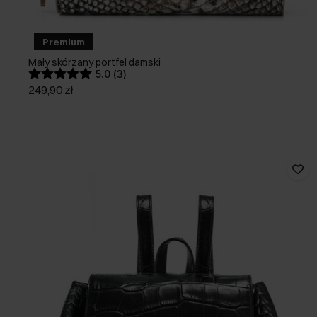
Premium
Mały skórzany portfel damski
5.0 (3)
249,90 zł