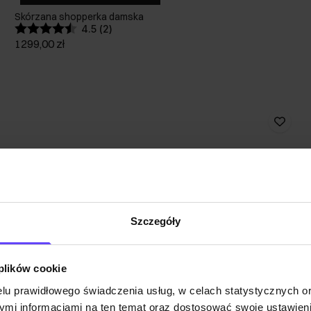
Skórzana shopperka damska
4.5 (2)
1299,00 zł
Szczegóły
 plików cookie
lu prawidłowego świadczenia usług, w celach statystycznych 
mi informacjami na ten temat oraz dostosować swoje ustawieni