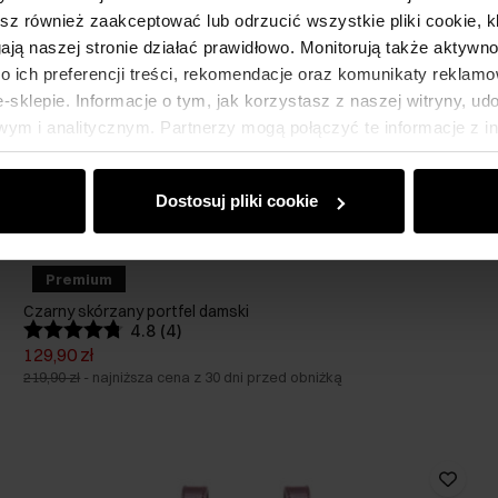
esz również zaakceptować lub odrzucić wszystkie pliki cookie, k
gają naszej stronie działać prawidłowo. Monitorują także aktyw
 ich preferencji treści, rekomendacje oraz komunikaty reklamo
sklepie. Informacje o tym, jak korzystasz z naszej witryny, u
ym i analitycznym. Partnerzy mogą połączyć te informacje z 
dczas korzystania z ich usług.
Dostosuj pliki cookie
Premium
Czarny skórzany portfel damski
4.8 (4)
129,90 zł
219,90 zł
-
najniższa cena z 30 dni przed obniżką