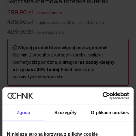
Skórzana kremowa torebka kuferek
299,90 zł
-
cena aktualna
429,90 zł
-
najniższa cena z 30 dni przed obniżką
429,90 zł
-
cena regularna
Więcej produktów = więcej oszczędności!
Kup min. 2 produkty z kategorii torebki, walizki i
kosmetyczki podróżne, a
drugi oraz każdy kolejny
otrzymasz 30% taniej
. Rabat naliczy się
automatycznie w koszyku.
Wysyłka w 1 dzień roboczy
Opis produktu
Zgoda
Szczegóły
O plikach cookies
Szczegóły
Niniejsza strona korzysta z plików cookie