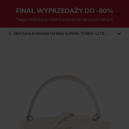
FINAŁ WYPRZEDAŻY DO -60%
Twoje ulubione produkty w jeszcze lepszych cenach
Skórzana kremowa torebka kuferek TORES-1270-
0B(W26)