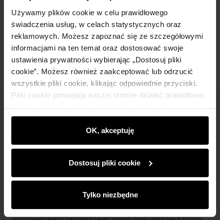
Skład i wymiary
Używamy plików cookie w celu prawidłowego
świadczenia usług, w celach statystycznych oraz
reklamowych. Możesz zapoznać się ze szczegółowymi
Opinie
informacjami na ten temat oraz dostosować swoje
ustawienia prywatności wybierając „Dostosuj pliki
cookie”. Możesz również zaakceptować lub odrzucić
wszystkie pliki cookie, klikając odpowiednie przyciski.
Pliki cookie pomagają naszej stronie działać prawidłowo.
Monitorują także aktywność użytkowników, by
Newsletter
wyświetlać im dopasowane do ich preferencji treści,
rekomendacje oraz komunikaty reklamowe informujące o
OK, akceptuję
Bądź na bieżąco z nowościami i promocjami!
najnowszych promocjach w e-sklepie. Informacje o tym,
jak korzystasz z naszej witryny, udostępniamy
Dostosuj pliki cookie
partnerom społecznościowym, reklamowym i
analitycznym. Partnerzy mogą połączyć te informacje z
innymi danymi otrzymanymi od Ciebie lub uzyskanymi
Zapisz się
Tylko niezbędne
podczas korzystania z ich usług.
Wprowadzając i zatwierdzając swoje dane wyrażasz zgodę