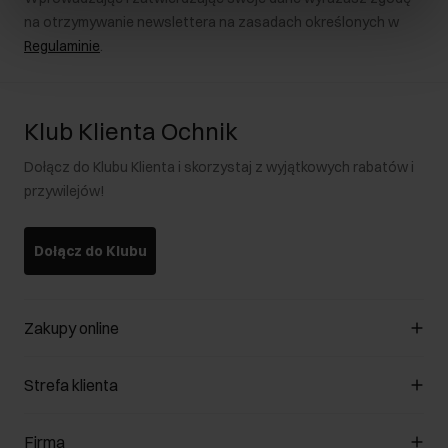
na otrzymywanie newslettera na zasadach określonych w
Regulaminie
.
Klub Klienta Ochnik
Dołącz do Klubu Klienta i skorzystaj z wyjątkowych rabatów i
przywilejów!
Dołącz do Klubu
Zakupy online
Zarządzaj cookies
Strefa klienta
O sklepie
Regulamin
Klub Klienta
Firma