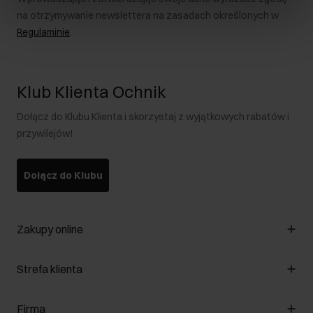
na otrzymywanie newslettera na zasadach określonych w
Regulaminie
.
Klub Klienta Ochnik
Dołącz do Klubu Klienta i skorzystaj z wyjątkowych rabatów i
przywilejów!
Dołącz do Klubu
Zakupy online
Zarządzaj cookies
Strefa klienta
O sklepie
Regulamin
Klub Klienta
Firma