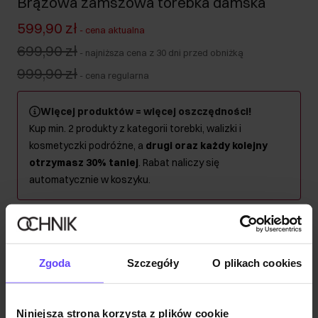
Brązowa zamszowa torebka damska
599,90 zł
-
cena aktualna
699,90 zł
-
najniższa cena z 30 dni przed obniżką
999,90 zł
-
cena regularna
Więcej produktów = więcej oszczędności!
Kup min. 2 produkty z kategorii torebki, walizki i
kosmetyczki podróżne, a
drugi oraz każdy kolejny
otrzymasz 30% taniej
. Rabat naliczy się
automatycznie w koszyku.
Wysyłka w 1 dzień roboczy
Opis produktu
Zgoda
Szczegóły
O plikach cookies
Szczegóły
Niniejsza strona korzysta z plików cookie