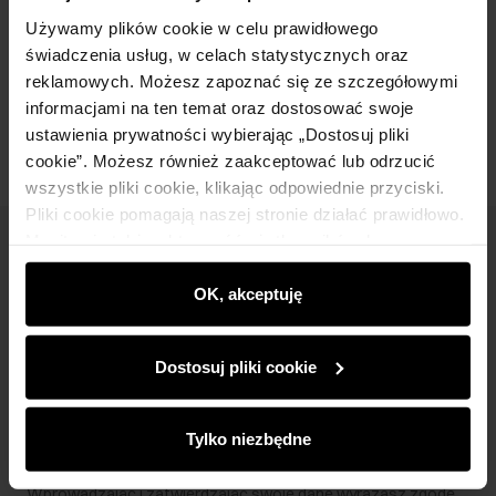
Skład i wymiary
Używamy plików cookie w celu prawidłowego
świadczenia usług, w celach statystycznych oraz
reklamowych. Możesz zapoznać się ze szczegółowymi
Opinie
informacjami na ten temat oraz dostosować swoje
ustawienia prywatności wybierając „Dostosuj pliki
cookie”. Możesz również zaakceptować lub odrzucić
wszystkie pliki cookie, klikając odpowiednie przyciski.
Pliki cookie pomagają naszej stronie działać prawidłowo.
Monitorują także aktywność użytkowników, by
Newsletter
wyświetlać im dopasowane do ich preferencji treści,
rekomendacje oraz komunikaty reklamowe informujące o
OK, akceptuję
Bądź na bieżąco z nowościami i promocjami!
najnowszych promocjach w e-sklepie. Informacje o tym,
jak korzystasz z naszej witryny, udostępniamy
Dostosuj pliki cookie
partnerom społecznościowym, reklamowym i
analitycznym. Partnerzy mogą połączyć te informacje z
innymi danymi otrzymanymi od Ciebie lub uzyskanymi
Zapisz się
Tylko niezbędne
podczas korzystania z ich usług.
Wprowadzając i zatwierdzając swoje dane wyrażasz zgodę