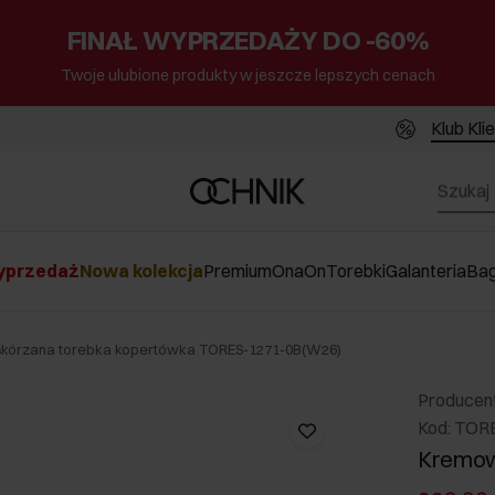
FINAŁ WYPRZEDAŻY DO -60%
Twoje ulubione produkty w jeszcze lepszych cenach
Klub Kli
przedaż
Nowa kolekcja
Premium
Ona
On
Torebki
Galanteria
Ba
kórzana torebka kopertówka TORES-1271-0B(W26)
Producen
Kod: TOR
Kremow