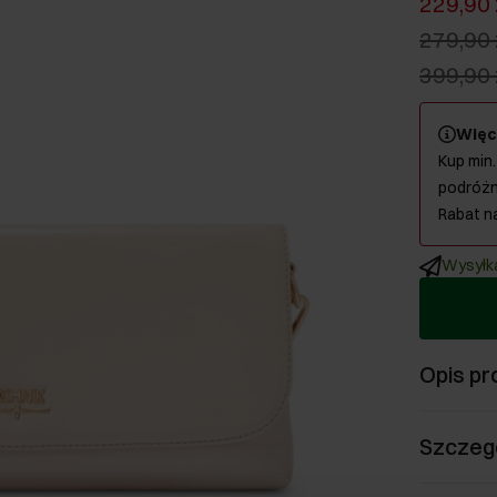
229,90 
279,90 
399,90 
Więc
Kup min.
podróżn
Rabat n
Wysyłka
Opis pr
Szczeg