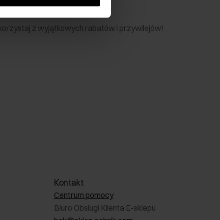
nik
 skorzystaj z wyjątkowych rabatów i przywilejów!
Kontakt
Centrum pomocy
Biuro Obsługi Klienta E-sklepu