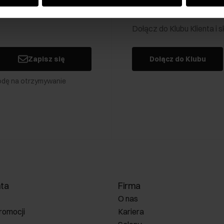
Klub Klienta Och
Dołącz do Klubu Klienta i
Zapisz się
Dołącz do Klubu
odę na otrzymywanie
nta
Firma
O nas
romocji
Kariera