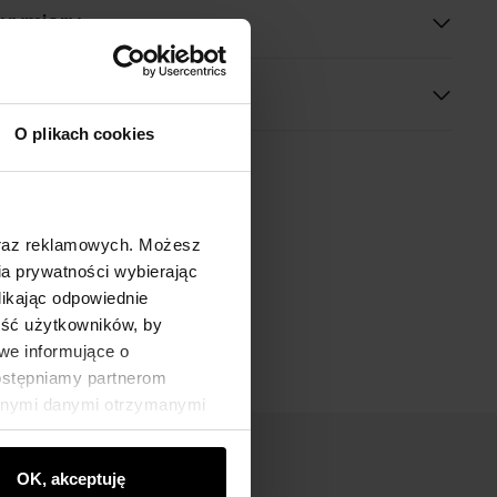
 wymiary
O plikach cookies
oraz reklamowych. Możesz
a prywatności wybierając
likając odpowiednie
ność użytkowników, by
we informujące o
dostępniamy partnerom
innymi danymi otrzymanymi
OK, akceptuję