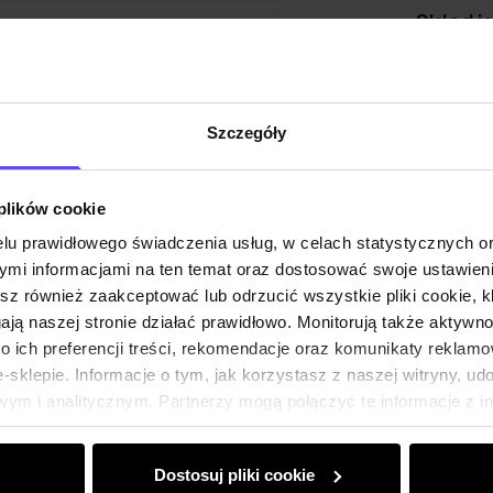
Skład i
Opinie
Szczegóły
 plików cookie
lu prawidłowego świadczenia usług, w celach statystycznych 
mi informacjami na ten temat oraz dostosować swoje ustawieni
esz również zaakceptować lub odrzucić wszystkie pliki cookie, k
gają naszej stronie działać prawidłowo. Monitorują także aktyw
 ich preferencji treści, rekomendacje oraz komunikaty reklamo
sklepie. Informacje o tym, jak korzystasz z naszej witryny, u
ym i analitycznym. Partnerzy mogą połączyć te informacje z 
dczas korzystania z ich usług.
Dostosuj pliki cookie