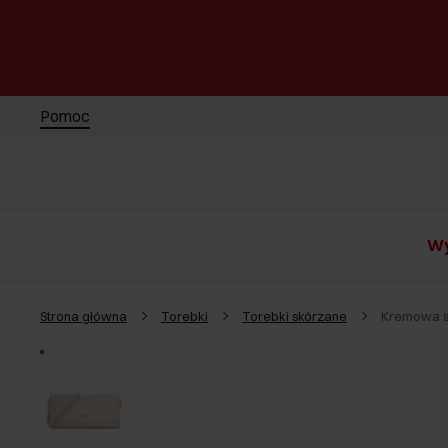
Pomoc
Wy
Strona główna
Torebki
Torebki skórzane
Kremowa s