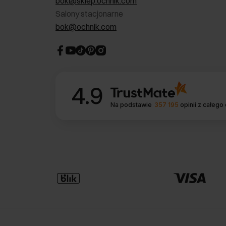
bok@sklep.ochnik.com
Salony stacjonarne
bok@ochnik.com
4.9
Na podstawie
357 195
opinii
z całego