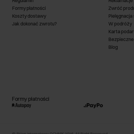
Regulamin
Reklamacje
Formy płatności
Zwróć prod
Koszty dostawy
Pielęgnacja
Jak dokonać zwrotu?
W podróży
Karta poda
Bezpieczne
Blog
Formy płatności
©
Sklep internetowy OCHNIK
2026
. All Right Reserved.