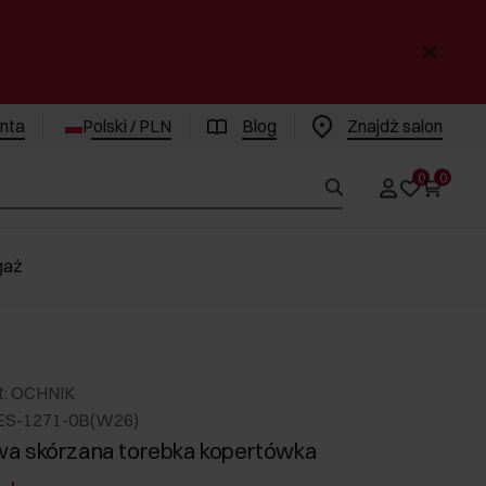
enta
Polski / PLN
Blog
Znajdż salon
0
0
gaż
t: OCHNIK
ES-1271-0B(W26)
a skórzana torebka kopertówka