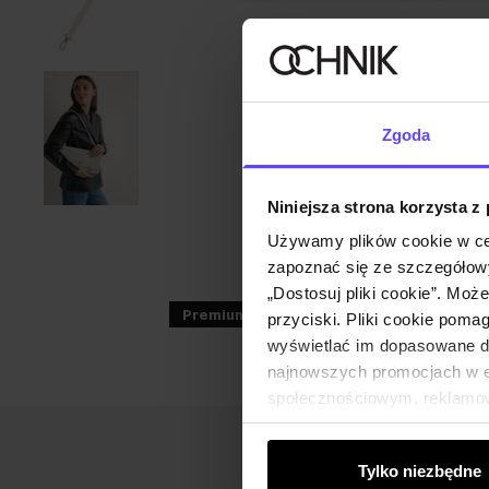
Zgoda
Niniejsza strona korzysta z
Używamy plików cookie w ce
zapoznać się ze szczegółowy
„Dostosuj pliki cookie”. Moż
Premium
ZGARNIJ -30%
przyciski. Pliki cookie poma
wyświetlać im dopasowane do
najnowszych promocjach w e-
społecznościowym, reklamow
od Ciebie lub uzyskanymi po
Tylko niezbędne