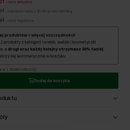
zł
-
cena aktualna
zł
-
najniższa cena z 30 dni przed obniżką
zł
-
cena regularna
ej produktów = więcej oszczędności!
 2 produkty z kategorii torebki, walizki i kosmetyczki
e, a
drugi oraz każdy kolejny otrzymasz 30% taniej
.
aliczy się automatycznie w koszyku.
 w 1 dzień roboczy
Dodaj do koszyka
oduktu
óły