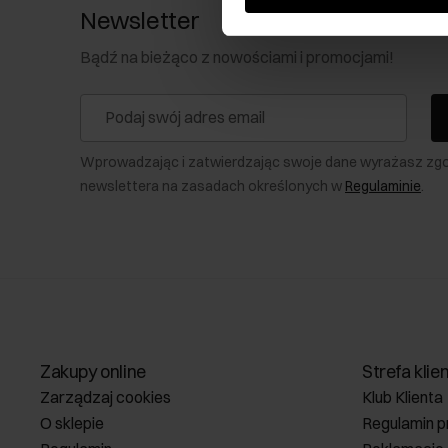
Newsletter
Bądź na bieżąco z nowościami i promocjami!
Wprowadzając i zatwierdzając swoje dane wyrażasz zg
newslettera na zasadach określonych w
Regulaminie
.
Zakupy online
Strefa klie
Zarządzaj cookies
Klub Klienta
O sklepie
Regulamin p