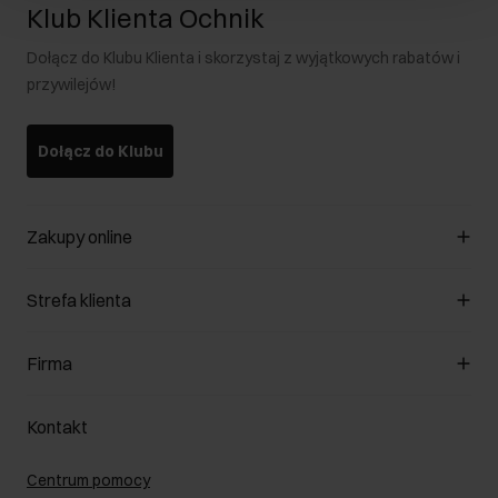
Klub Klienta Ochnik
Dołącz do Klubu Klienta i skorzystaj z wyjątkowych rabatów i
przywilejów!
Dołącz do Klubu
Zakupy online
Zarządzaj cookies
Strefa klienta
O sklepie
Regulamin
Klub Klienta
Firma
Formy płatności
Regulamin promocji
Koszty dostawy
Reklamacje
O nas
Jak dokonać zwrotu?
Kontakt
Zwróć produkty
Kariera
Pielęgnacja skóry
Salony
Centrum pomocy
W podróży
B2B - Sprzedaż dla firm