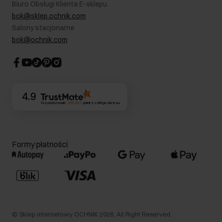
Biuro Obsługi Klienta E-sklepu
Karta podarunkowa
RODO- Polityka prywatności
bok@sklep.ochnik.com
Bezpieczne zakupy
Informacje prawne
Salony stacjonarne
Blog
Dla akcjonariuszy
bok@ochnik.com
Strategia podatkowa
CSR
Kontakt
4.9
Na podstawie
356 687
opinii
z całego okresu
Formy płatności
©
Sklep internetowy OCHNIK
2026
. All Right Reserved.