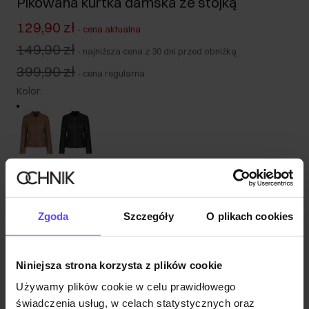
Pikowana kurtka damska ze stójką
129,90 zł
-
cena aktualna
149,90 zł
-
najniższa cena z 30 dni przed obniżką
399,90 zł
-
cena regularna
Kolor
:
Tabela rozmiarów
Wybierz rozmiar
Zgoda
Szczegóły
O plikach cookies
Wysyłka w 1 dzień roboczy
Opis produktu
Niniejsza strona korzysta z plików cookie
Używamy plików cookie w celu prawidłowego
Opinie
świadczenia usług, w celach statystycznych oraz