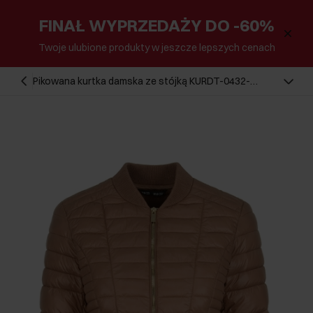
FINAŁ WYPRZEDAŻY DO -60%
Twoje ulubione produkty w jeszcze lepszych cenach
Pikowana kurtka damska ze stójką KURDT-0432-
24(W23)