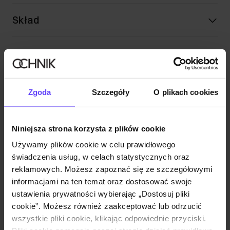
Skład
Opinie
Zestaw
Zgoda
Szczegóły
O plikach cookies
Jasnoróżowa kamizelka damska KAMDT-
0032-5A(W26)
Niniejsza strona korzysta z plików cookie
89,90 zł
Używamy plików cookie w celu prawidłowego
119,90 zł
-
najniższa cena z 30 dni przed
świadczenia usług, w celach statystycznych oraz
obniżką
reklamowych. Możesz zapoznać się ze szczegółowymi
Wybierz rozmiar
informacjami na ten temat oraz dostosować swoje
Dodaj do koszyka
ustawienia prywatności wybierając „Dostosuj pliki
cookie”. Możesz również zaakceptować lub odrzucić
wszystkie pliki cookie, klikając odpowiednie przyciski.
Jasnoróżowe eleganckie spodnie damskie