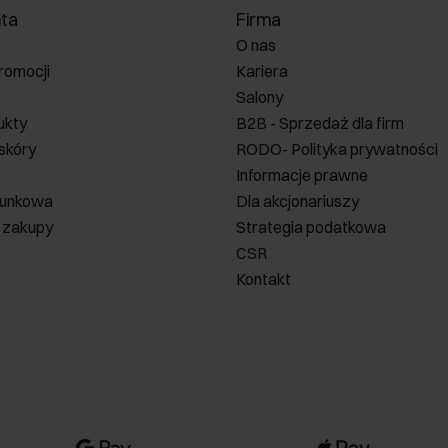
nta
Firma
O nas
romocji
Kariera
Salony
ukty
B2B - Sprzedaż dla firm
 skóry
RODO- Polityka prywatności
Informacje prawne
runkowa
Dla akcjonariuszy
 zakupy
Strategia podatkowa
CSR
Kontakt