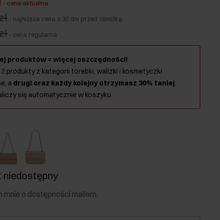
ł
-
cena aktualna
zł
-
najniższa cena z 30 dni przed obniżką
zł
-
cena regularna
ej produktów = więcej oszczędności!
 2 produkty z kategorii torebki, walizki i kosmetyczki
e, a
drugi oraz każdy kolejny otrzymasz 30% taniej
.
aliczy się automatycznie w koszyku.
 niedostępny
mnie o dostępności mailem.