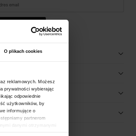
dres email
dom o dostępności
O plikach cookies
oduktu
óły
oraz reklamowych. Możesz
a prywatności wybierając
 wymiary
likając odpowiednie
ność użytkowników, by
we informujące o
dostępniamy partnerom
innymi danymi otrzymanymi