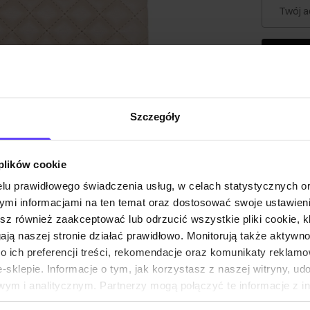
Twój a
Powia
Szczegóły
Opis pr
Szczeg
 plików cookie
lu prawidłowego świadczenia usług, w celach statystycznych 
mi informacjami na ten temat oraz dostosować swoje ustawieni
Skład i
esz również zaakceptować lub odrzucić wszystkie pliki cookie, k
gają naszej stronie działać prawidłowo. Monitorują także aktyw
 ich preferencji treści, rekomendacje oraz komunikaty reklamo
Opinie
sklepie. Informacje o tym, jak korzystasz z naszej witryny, u
ym i analitycznym. Partnerzy mogą połączyć te informacje z 
dczas korzystania z ich usług.