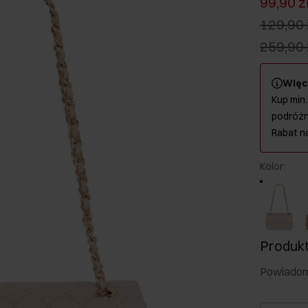
99,90 z
129,90 
259,90 
Więc
Kup min.
podróżn
Rabat n
Kolor
:
Produkt
Powiadom 