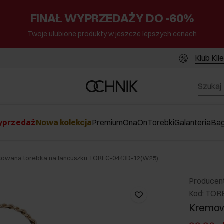
FINAŁ WYPRZEDAŻY DO -60%
Twoje ulubione produkty w jeszcze lepszych cenach
Klub Kli
przedaż
Nowa kolekcja
Premium
Ona
On
Torebki
Galanteria
Ba
owana torebka na łańcuszku TOREC-0443D-12(W25)
Producen
Kod: TOR
Kremow