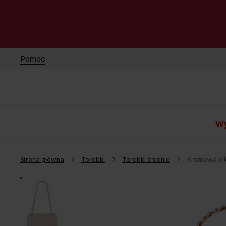
Pomoc
Wy
Strona główna
Torebki
Torebki średnie
Kremowa pik