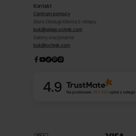
Kontakt
Centrum pomocy
Biuro Obsługi Klienta E-sklepu
bok@sklep.ochnik.com
Salony stacjonarne
bok@ochnik.com
4.9
Na podstawie
357 032
opinii
z całego