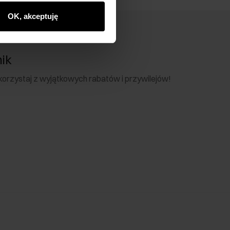
OK, akceptuję
nik
 skorzystaj z wyjątkowych rabatów i przywilejów!