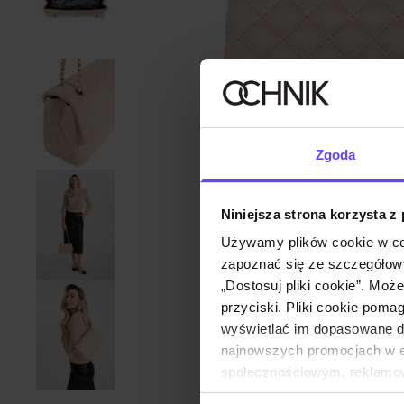
Zgoda
Niniejsza strona korzysta z
Używamy plików cookie w ce
zapoznać się ze szczegółowy
„Dostosuj pliki cookie”. Moż
przyciski. Pliki cookie poma
wyświetlać im dopasowane do
najnowszych promocjach w e-
społecznościowym, reklamow
od Ciebie lub uzyskanymi po