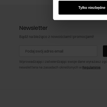
Tylko niezbędne
Newsletter
Bądź na bieżąco z nowościami i promocjami!
Wprowadzając i zatwierdzając swoje dane wyrażasz zg
newslettera na zasadach określonych w
Regulaminie
.