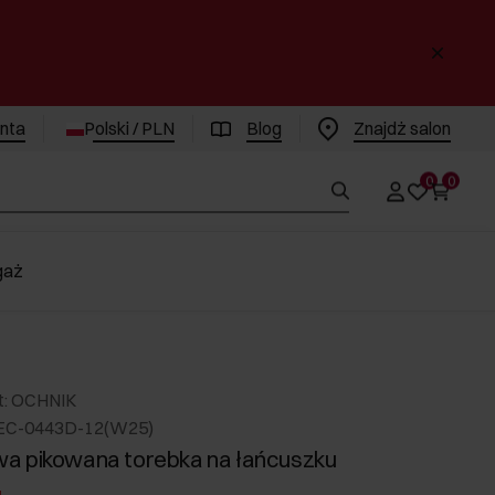
enta
Polski / PLN
Blog
Znajdż salon
0
0
gaż
t: OCHNIK
EC-0443D-12(W25)
a pikowana torebka na łańcuszku