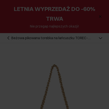
LETNIA WYPRZEDAŻ DO -60%
TRWA
Nie przegap najlepszych okazji!
Beżowa pikowana torebka na łańcuszku TOREC-
0443D-81(W25)