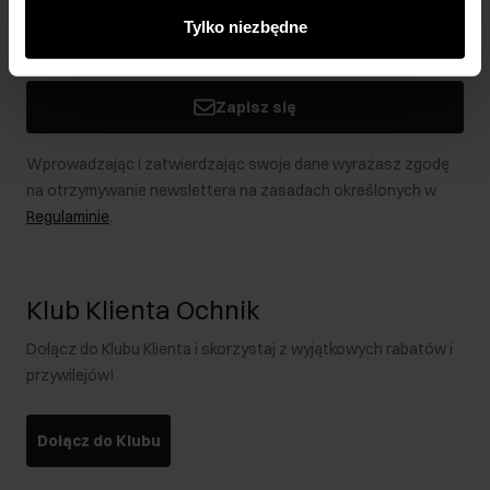
innymi danymi otrzymanymi od Ciebie lub uzyskanymi
Tylko niezbędne
podczas korzystania z ich usług.
Zapisz się
Wprowadzając i zatwierdzając swoje dane wyrażasz zgodę
na otrzymywanie newslettera na zasadach określonych w
Regulaminie
.
Klub Klienta Ochnik
Dołącz do Klubu Klienta i skorzystaj z wyjątkowych rabatów i
przywilejów!
Dołącz do Klubu