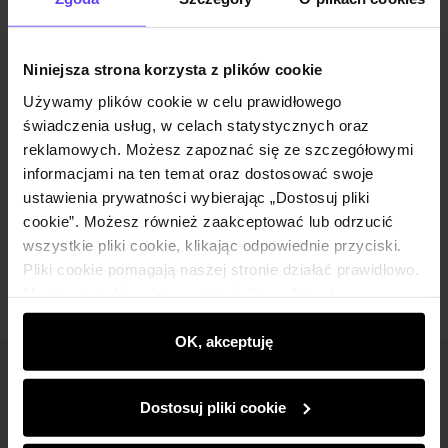
Wysyłka w 1 dzień roboczy
Opis produktu
Niniejsza strona korzysta z plików cookie
Używamy plików cookie w celu prawidłowego
Szczegóły
świadczenia usług, w celach statystycznych oraz
reklamowych. Możesz zapoznać się ze szczegółowymi
Skład i wymiary
informacjami na ten temat oraz dostosować swoje
ustawienia prywatności wybierając „Dostosuj pliki
cookie”. Możesz również zaakceptować lub odrzucić
Opinie
wszystkie pliki cookie, klikając odpowiednie przyciski.
Pliki cookie pomagają naszej stronie działać prawidłowo.
Monitorują także aktywność użytkowników, by
wyświetlać im dopasowane do ich preferencji treści,
rekomendacje oraz komunikaty reklamowe informujące o
OK, akceptuję
najnowszych promocjach w e-sklepie. Informacje o tym,
Newsletter
jak korzystasz z naszej witryny, udostępniamy
Dostosuj pliki cookie
partnerom społecznościowym, reklamowym i
Bądź na bieżąco z nowościami i promocjami!
analitycznym. Partnerzy mogą połączyć te informacje z