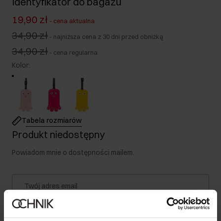
Identyfikator do bagażu
19,90 zł
-
cena aktualna
34,90 zł
-
najniższa cena z 30 dni przed obniżką
34,90 zł
-
cena regularna
Kolor
:
Tabela rozmiarów
Produkt niedostępny
Powiadom mnie o dostępności mailem.
Twój adres email
Powiadom o dostępności