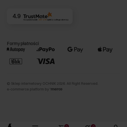
Kontakt
4.9
Na podstawie
357 216
opinii
z całego okresu
Formy płatności
©
Sklep internetowy OCHNIK
2026
. All Right Reserved.
e-commerce platform by
0
0