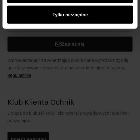
analitycznym. Partnerzy mogą połączyć te informacje z
Bądź na bieżąco z nowościami i promocjami!
innymi danymi otrzymanymi od Ciebie lub uzyskanymi
Tylko niezbędne
podczas korzystania z ich usług.
Zapisz się
Wprowadzając i zatwierdzając swoje dane wyrażasz zgodę
na otrzymywanie newslettera na zasadach określonych w
Regulaminie
.
Klub Klienta Ochnik
Dołącz do Klubu Klienta i skorzystaj z wyjątkowych rabatów i
przywilejów!
Dołącz do Klubu