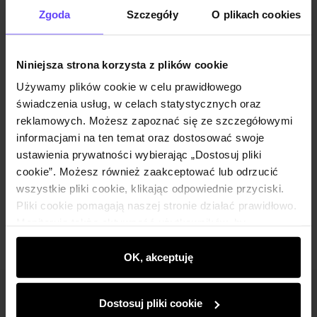
Zgoda
Szczegóły
O plikach cookies
Opis produktu
Niniejsza strona korzysta z plików cookie
Używamy plików cookie w celu prawidłowego
świadczenia usług, w celach statystycznych oraz
Szczegóły
reklamowych. Możesz zapoznać się ze szczegółowymi
informacjami na ten temat oraz dostosować swoje
Skład i wymiary
ustawienia prywatności wybierając „Dostosuj pliki
cookie”. Możesz również zaakceptować lub odrzucić
wszystkie pliki cookie, klikając odpowiednie przyciski.
Opinie
Pliki cookie pomagają naszej stronie działać prawidłowo.
Monitorują także aktywność użytkowników, by
wyświetlać im dopasowane do ich preferencji treści,
rekomendacje oraz komunikaty reklamowe informujące o
OK, akceptuję
najnowszych promocjach w e-sklepie. Informacje o tym,
jak korzystasz z naszej witryny, udostępniamy
Newsletter
Dostosuj pliki cookie
partnerom społecznościowym, reklamowym i