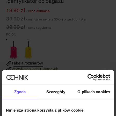
Identyfikator do bagażu
19,90 zł
-
cena aktualna
39,90 zł
-
najniższa cena z 30 dni przed obniżką
39,90 zł
-
cena regularna
Kolor
:
Tabela rozmiarów
Wysyłka do 2 dni roboczych
Opis produktu
Zgoda
Szczegóły
O plikach cookies
Szczegóły
Niniejsza strona korzysta z plików cookie
Skład i wymiary