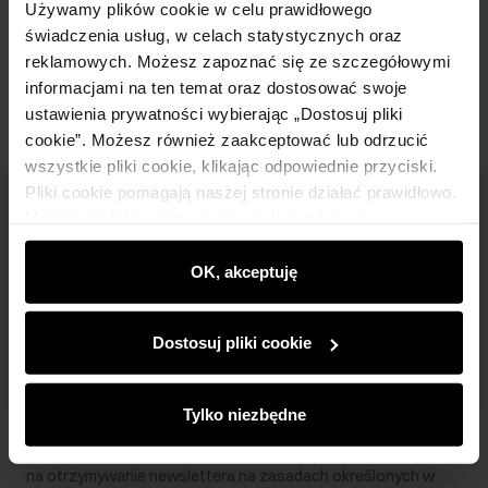
Używamy plików cookie w celu prawidłowego
świadczenia usług, w celach statystycznych oraz
Opinie
reklamowych. Możesz zapoznać się ze szczegółowymi
informacjami na ten temat oraz dostosować swoje
ustawienia prywatności wybierając „Dostosuj pliki
cookie”. Możesz również zaakceptować lub odrzucić
wszystkie pliki cookie, klikając odpowiednie przyciski.
Pliki cookie pomagają naszej stronie działać prawidłowo.
Newsletter
Monitorują także aktywność użytkowników, by
wyświetlać im dopasowane do ich preferencji treści,
Bądź na bieżąco z nowościami i promocjami!
rekomendacje oraz komunikaty reklamowe informujące o
OK, akceptuję
najnowszych promocjach w e-sklepie. Informacje o tym,
jak korzystasz z naszej witryny, udostępniamy
Dostosuj pliki cookie
partnerom społecznościowym, reklamowym i
analitycznym. Partnerzy mogą połączyć te informacje z
Zapisz się
innymi danymi otrzymanymi od Ciebie lub uzyskanymi
Tylko niezbędne
podczas korzystania z ich usług.
Wprowadzając i zatwierdzając swoje dane wyrażasz zgodę
na otrzymywanie newslettera na zasadach określonych w