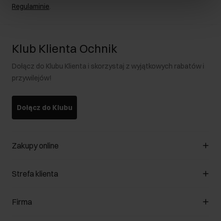
Regulaminie
.
Klub Klienta Ochnik
Dołącz do Klubu Klienta i skorzystaj z wyjątkowych rabatów i
przywilejów!
Dołącz do Klubu
Zakupy online
Zarządzaj cookies
Strefa klienta
O sklepie
Regulamin
Klub Klienta
Firma
Formy płatności
Regulamin promocji
Koszty dostawy