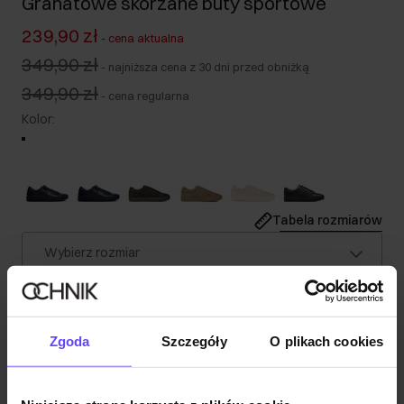
Granatowe skórzane buty sportowe
239,90 zł
-
cena aktualna
349,90 zł
-
najniższa cena z 30 dni przed obniżką
349,90 zł
-
cena regularna
Kolor
:
Tabela rozmiarów
Wybierz rozmiar
Wysyłka w 1 dzień roboczy
Opis produktu
Zgoda
Szczegóły
O plikach cookies
Szczegóły