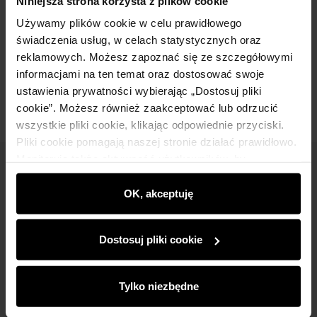
Niniejsza strona korzysta z plików cookie
Używamy plików cookie w celu prawidłowego
Skład
świadczenia usług, w celach statystycznych oraz
reklamowych. Możesz zapoznać się ze szczegółowymi
Opinie
informacjami na ten temat oraz dostosować swoje
ustawienia prywatności wybierając „Dostosuj pliki
cookie”. Możesz również zaakceptować lub odrzucić
wszystkie pliki cookie, klikając odpowiednie przyciski.
Pliki cookie pomagają naszej stronie działać prawidłowo.
Monitorują także aktywność użytkowników, by
Newsletter
wyświetlać im dopasowane do ich preferencji treści,
rekomendacje oraz komunikaty reklamowe informujące o
OK, akceptuję
Bądź na bieżąco z nowościami i promocjami!
najnowszych promocjach w e-sklepie. Informacje o tym,
jak korzystasz z naszej witryny, udostępniamy
Dostosuj pliki cookie
partnerom społecznościowym, reklamowym i
analitycznym. Partnerzy mogą połączyć te informacje z
innymi danymi otrzymanymi od Ciebie lub uzyskanymi
Tylko niezbędne
Zapisz się
podczas korzystania z ich usług.