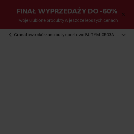
FINAŁ WYPRZEDAŻY DO -60%
Twoje ulubione produkty w jeszcze lepszych cenach
Granatowe skórzane buty sportowe BUTYM-0503A-
7D(Z26)