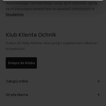
Wprowadzając i zatwierdzając swoje dane wyrażasz zgodę
na otrzymywanie newslettera na zasadach określonych w
Regulaminie
.
Klub Klienta Ochnik
Dołącz do Klubu Klienta i skorzystaj z wyjątkowych rabatów i
przywilejów!
Dołącz do Klubu
Zakupy online
Zarządzaj cookies
Strefa klienta
O sklepie
Regulamin