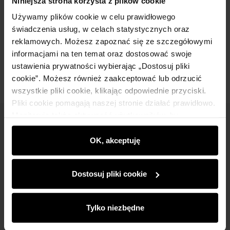
Niniejsza strona korzysta z plików cookie
Używamy plików cookie w celu prawidłowego
Skład
świadczenia usług, w celach statystycznych oraz
reklamowych. Możesz zapoznać się ze szczegółowymi
Opinie
informacjami na ten temat oraz dostosować swoje
ustawienia prywatności wybierając „Dostosuj pliki
cookie”. Możesz również zaakceptować lub odrzucić
wszystkie pliki cookie, klikając odpowiednie przyciski.
Pliki cookie pomagają naszej stronie działać prawidłowo.
Monitorują także aktywność użytkowników, by
Newsletter
wyświetlać im dopasowane do ich preferencji treści,
rekomendacje oraz komunikaty reklamowe informujące o
OK, akceptuję
Bądź na bieżąco z nowościami i promocjami!
najnowszych promocjach w e-sklepie. Informacje o tym,
jak korzystasz z naszej witryny, udostępniamy
Dostosuj pliki cookie
partnerom społecznościowym, reklamowym i
analitycznym. Partnerzy mogą połączyć te informacje z
innymi danymi otrzymanymi od Ciebie lub uzyskanymi
Tylko niezbędne
Zapisz się
podczas korzystania z ich usług.