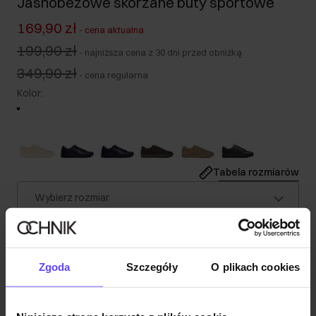
Jasnobeżowe skórzane buty sportowe
169,90 zł
-
cena aktualna
199,90 zł
-
najniższa cena z 30 dni przed obniżką
349,90 zł
-
cena regularna
Kolor
:
Tabela rozmiarów
Wybierz rozmiar
Wysyłka w 1 dzień roboczy
Opis produktu
Zgoda
Szczegóły
O plikach cookies
Szczegóły