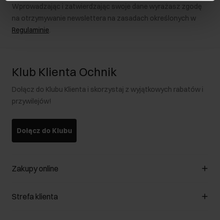
Wprowadzając i zatwierdzając swoje dane wyrażasz zgodę
na otrzymywanie newslettera na zasadach określonych w
Regulaminie
.
Klub Klienta Ochnik
Dołącz do Klubu Klienta i skorzystaj z wyjątkowych rabatów i
przywilejów!
Dołącz do Klubu
Zakupy online
Zarządzaj cookies
Strefa klienta
O sklepie
Regulamin