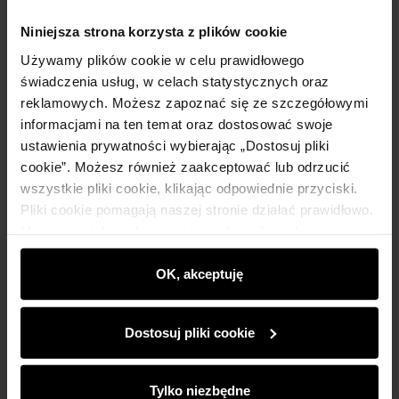
Granatowy szalik męski SZAMT-0016-
Niniejsza strona korzysta z plików cookie
69(Z25)
Używamy plików cookie w celu prawidłowego
89,90 zł
świadczenia usług, w celach statystycznych oraz
reklamowych. Możesz zapoznać się ze szczegółowymi
informacjami na ten temat oraz dostosować swoje
Dodaj do koszyka
ustawienia prywatności wybierając „Dostosuj pliki
cookie”. Możesz również zaakceptować lub odrzucić
wszystkie pliki cookie, klikając odpowiednie przyciski.
Pliki cookie pomagają naszej stronie działać prawidłowo.
Monitorują także aktywność użytkowników, by
wyświetlać im dopasowane do ich preferencji treści,
rekomendacje oraz komunikaty reklamowe informujące o
OK, akceptuję
Newsletter
najnowszych promocjach w e-sklepie. Informacje o tym,
Bądź na bieżąco z nowościami i promocjami!
jak korzystasz z naszej witryny, udostępniamy
Dostosuj pliki cookie
partnerom społecznościowym, reklamowym i
analitycznym. Partnerzy mogą połączyć te informacje z
innymi danymi otrzymanymi od Ciebie lub uzyskanymi
Tylko niezbędne