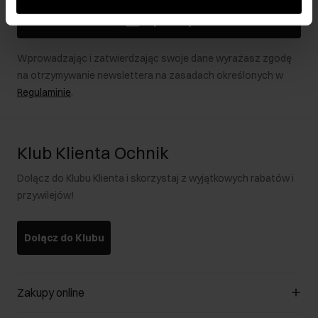
podczas korzystania z ich usług.
Zapisz się
Wprowadzając i zatwierdzając swoje dane wyrażasz zgodę
na otrzymywanie newslettera na zasadach określonych w
Regulaminie
.
Klub Klienta Ochnik
Dołącz do Klubu Klienta i skorzystaj z wyjątkowych rabatów i
przywilejów!
Dołącz do Klubu
Zakupy online