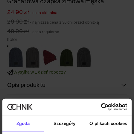
Granatowa czapka zimowa męska
24,90 zł
-
cena aktualna
29,90 zł
-
najniższa cena z 30 dni przed obniżką
49,90 zł
-
cena regularna
Kolor
:
Wysyłka w 1 dzień roboczy
Opis produktu
Opinie
Zgoda
Szczegóły
O plikach cookies
Zestaw