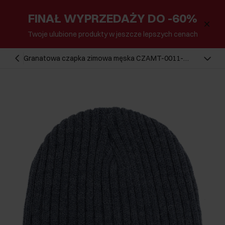
FINAŁ WYPRZEDAŻY DO -60%
Twoje ulubione produkty w jeszcze lepszych cenach
Granatowa czapka zimowa męska CZAMT-0011-
69(Z25)