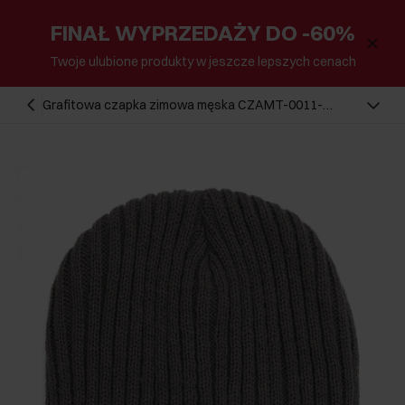
FINAŁ WYPRZEDAŻY DO -60%
Twoje ulubione produkty w jeszcze lepszych cenach
Grafitowa czapka zimowa męska CZAMT-0011-
91(Z25)