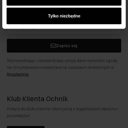
Newsletter
analitycznym. Partnerzy mogą połączyć te informacje z
Bądź na bieżąco z nowościami i promocjami!
innymi danymi otrzymanymi od Ciebie lub uzyskanymi
Tylko niezbędne
podczas korzystania z ich usług.
Zapisz się
Wprowadzając i zatwierdzając swoje dane wyrażasz zgodę
na otrzymywanie newslettera na zasadach określonych w
Regulaminie
.
Klub Klienta Ochnik
Dołącz do Klubu Klienta i skorzystaj z wyjątkowych rabatów i
przywilejów!