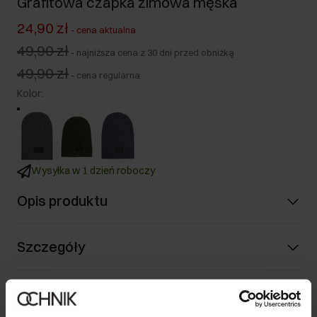
Grafitowa czapka zimowa męska
24,90 zł
-
cena aktualna
49,90 zł
-
najniższa cena z 30 dni przed obniżką
49,90 zł
-
cena regularna
Kolor
:
Wysyłka w 1 dzień roboczy
Opis produktu
Szczegóły
Skład i wymiary