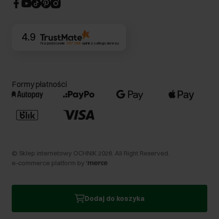
CSR
Kontakt
4.9
Na podstawie
357 298
opinii
z całego okresu
Formy płatności
©
Sklep internetowy OCHNIK
2026
. All Right Reserved.
e-commerce platform by
Dodaj do koszyka