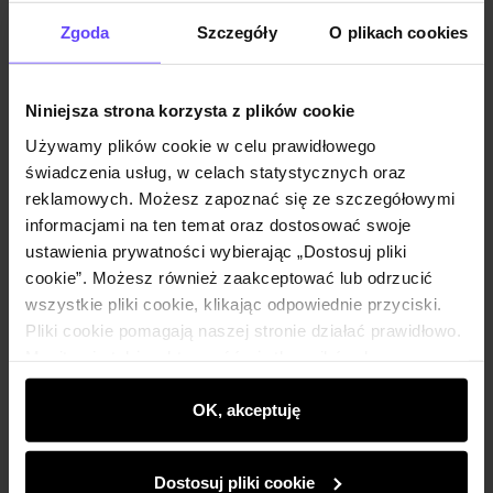
Opinie
Zgoda
Szczegóły
O plikach cookies
Zestaw
Niniejsza strona korzysta z plików cookie
Używamy plików cookie w celu prawidłowego
Szalik męski SZAMT-0016-91(Z25)
świadczenia usług, w celach statystycznych oraz
39,90 zł
reklamowych. Możesz zapoznać się ze szczegółowymi
89,90 zł
-
najniższa cena z 30 dni przed obniżką
informacjami na ten temat oraz dostosować swoje
ustawienia prywatności wybierając „Dostosuj pliki
cookie”. Możesz również zaakceptować lub odrzucić
wszystkie pliki cookie, klikając odpowiednie przyciski.
Dodaj do koszyka
Pliki cookie pomagają naszej stronie działać prawidłowo.
Monitorują także aktywność użytkowników, by
wyświetlać im dopasowane do ich preferencji treści,
rekomendacje oraz komunikaty reklamowe informujące o
OK, akceptuję
najnowszych promocjach w e-sklepie. Informacje o tym,
jak korzystasz z naszej witryny, udostępniamy
Dostosuj pliki cookie
partnerom społecznościowym, reklamowym i