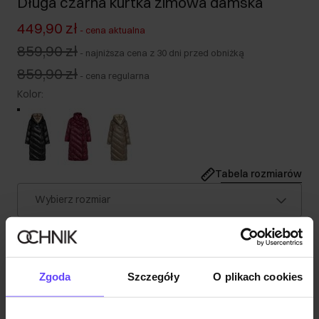
Długa czarna kurtka zimowa damska
449,90 zł
-
cena aktualna
859,90 zł
-
najniższa cena z 30 dni przed obniżką
859,90 zł
-
cena regularna
Kolor
:
Tabela rozmiarów
Wybierz rozmiar
Nasza modelka ma 178 cm wzrostu i nosi rozmiar S.
Wysyłka w 1 dzień roboczy
Opis produktu
Zgoda
Szczegóły
O plikach cookies
Szczegóły