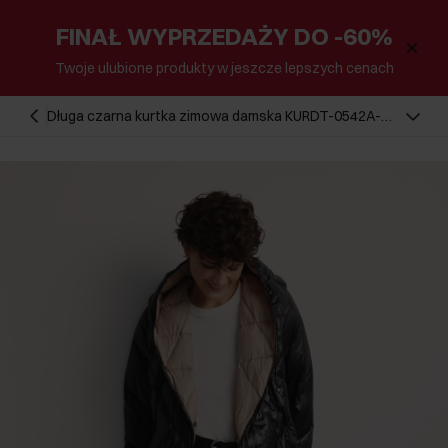
FINAŁ WYPRZEDAŻY DO -60%
Twoje ulubione produkty w jeszcze lepszych cenach
Długa czarna kurtka zimowa damska KURDT-0542A-
98(Z25)