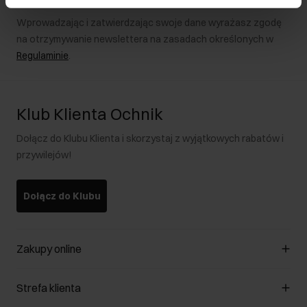
Wprowadzając i zatwierdzając swoje dane wyrażasz zgodę
na otrzymywanie newslettera na zasadach określonych w
Regulaminie
.
Klub Klienta Ochnik
Dołącz do Klubu Klienta i skorzystaj z wyjątkowych rabatów i
przywilejów!
Dołącz do Klubu
Zakupy online
Zarządzaj cookies
Strefa klienta
O sklepie