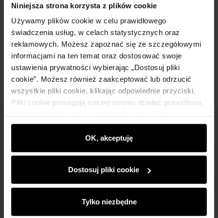
Niniejsza strona korzysta z plików cookie
Używamy plików cookie w celu prawidłowego
Skład
świadczenia usług, w celach statystycznych oraz
reklamowych. Możesz zapoznać się ze szczegółowymi
informacjami na ten temat oraz dostosować swoje
Opinie
ustawienia prywatności wybierając „Dostosuj pliki
cookie”. Możesz również zaakceptować lub odrzucić
wszystkie pliki cookie, klikając odpowiednie przyciski.
Pliki cookie pomagają naszej stronie działać prawidłowo.
Monitorują także aktywność użytkowników, by
wyświetlać im dopasowane do ich preferencji treści,
Newsletter
rekomendacje oraz komunikaty reklamowe informujące o
OK, akceptuję
Bądź na bieżąco z nowościami i promocjami!
najnowszych promocjach w e-sklepie. Informacje o tym,
jak korzystasz z naszej witryny, udostępniamy
Dostosuj pliki cookie
partnerom społecznościowym, reklamowym i
analitycznym. Partnerzy mogą połączyć te informacje z
innymi danymi otrzymanymi od Ciebie lub uzyskanymi
Tylko niezbędne
podczas korzystania z ich usług.
Zapisz się