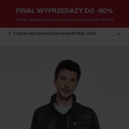
FINAŁ WYPRZEDAŻY DO -60%
Twoje ulubione produkty w jeszcze lepszych cenach
Czarna skórzana kurtka męska KURMS-0349-
2772(Z24)