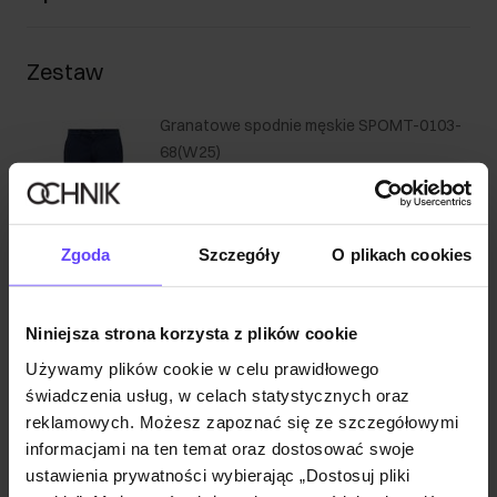
Zestaw
Granatowe spodnie męskie SPOMT-0103-
68(W25)
129,90 zł
199,90 zł
-
najniższa cena z 30 dni przed
obniżką
Wybierz rozmiar
Zgoda
Szczegóły
O plikach cookies
Dodaj do koszyka
Niniejsza strona korzysta z plików cookie
Biały bawełniany t-shirt męski TSHMT-
Używamy plików cookie w celu prawidłowego
0108-11(Z25)
świadczenia usług, w celach statystycznych oraz
79,90 zł
reklamowych. Możesz zapoznać się ze szczegółowymi
119,90 zł
-
najniższa cena z 30 dni przed
informacjami na ten temat oraz dostosować swoje
obniżką
ustawienia prywatności wybierając „Dostosuj pliki
Wybierz rozmiar